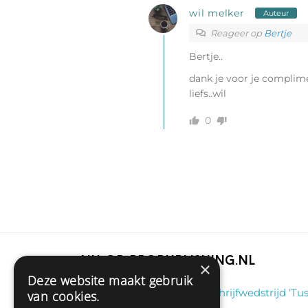
wil melker
Auteur
Reageer op
Bertje
Bertje..
dank je voor je complime
liefs..wil
0
Nu op Propublishing.nl
×
Deze website maakt gebruik
Klaas
on
Winnaar schrijfwedstrijd ‘Tus
van cookies.