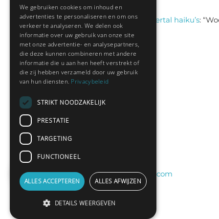
aug 6, 13:38
We gebruiken cookies om inhoud en
advertenties te personaliseren en om ons
Sas schrijft
on
Een viertal haiku’s
: “
Woo
verkeer te analyseren. We delen ook
jul 9, 13:46
informatie over uw gebruik van onze site
met onze advertentie- en analysepartners,
die deze kunnen combineren met andere
informatie die u aan hen heeft verstrekt of
Nieuwste leden:
die zij hebben verzameld door uw gebruik
van hun diensten.
Privacybeleid
Hedianne
STRIKT NOODZAKELIJK
Fred Sanders
PRESTATIE
bramsel
TARGETING
Desi198830
2
yvespf
FUNCTIONEEL
peterelferink11@gmail.com
ALLES ACCEPTEREN
ALLES AFWIJZEN
DETAILS WEERGEVEN