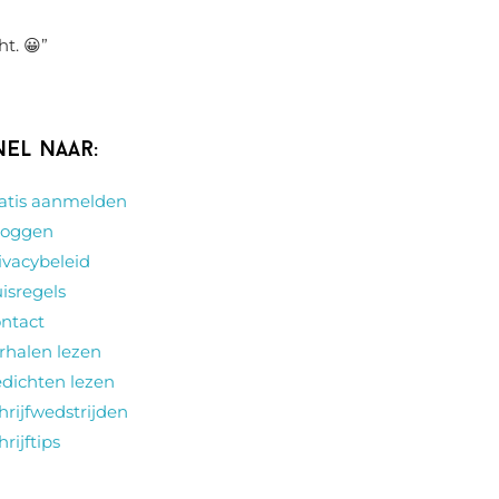
ht. 😀
”
nel naar:
atis aanmelden
loggen
ivacybeleid
isregels
ntact
rhalen lezen
dichten lezen
hrijfwedstrijden
hrijftips