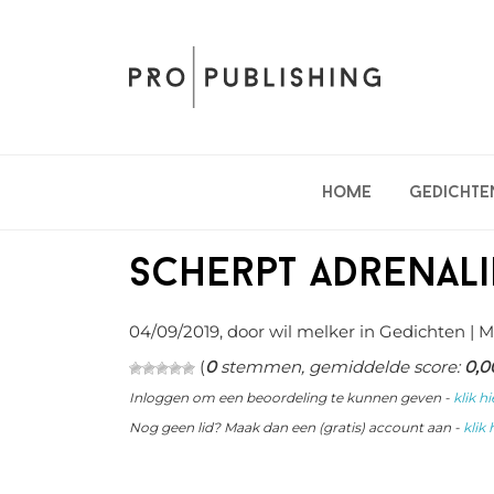
Spring
Door
Spring
naar
naar
naar
de
de
de
hoofdnavigatie
hoofd
eerste
inhoud
sidebar
Home
Gedichte
Scherpt adrenal
04/09/2019
, door wil melker in
Gedichten
| M
(
0
stemmen, gemiddelde score:
0,0
Inloggen om een beoordeling te kunnen geven -
klik hi
Nog geen lid? Maak dan een (gratis) account aan -
klik 