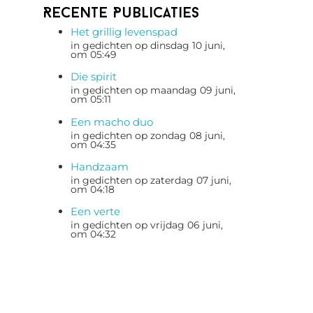
Recente Publicaties
Het grillig levenspad
in gedichten op dinsdag 10 juni,
om 05:49
Die spirit
in gedichten op maandag 09 juni,
om 05:11
Een macho duo
in gedichten op zondag 08 juni,
om 04:35
Handzaam
in gedichten op zaterdag 07 juni,
om 04:18
Een verte
in gedichten op vrijdag 06 juni,
om 04:32