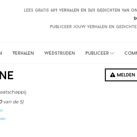
Lees gratis
609 verhalen en
3611 gedichten van o
S
Publiceer jouw verhalen en gedichte
n
Verhalen
Wedstrijden
Publiceer
Com
ine
Melden
aatschappij
0
van de 5)
er
hier