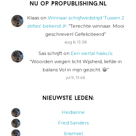
Nu op Propublishing.nl
Klaas
on
Winnaar schrijfwedstrijd ‘Tussen 2
stiltes’ bekend 🎉
: “
Terechte winnaar. Mooi
geschreven! Gefeliciteerd
”
aug 6, 13:38
Sas schrijft
on
Een viertal haiku’s
:
“
Woorden wegen licht Wijsheid, liefde in
balans Vol in mijn gezicht. 😀
”
jul 9, 13:46
Nieuwste leden:
Hedianne
Fred Sanders
bramsel