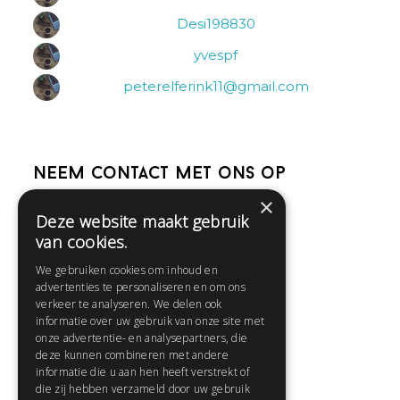
Desi198830
yvespf
peterelferink11@gmail.com
Neem contact met ons op
×
Deze website maakt gebruik
Help
van cookies.
Veelgestelde vragen
We gebruiken cookies om inhoud en
Contact
advertenties te personaliseren en om ons
Huisregels
verkeer te analyseren. We delen ook
informatie over uw gebruik van onze site met
onze advertentie- en analysepartners, die
deze kunnen combineren met andere
Snel naar:
informatie die u aan hen heeft verstrekt of
die zij hebben verzameld door uw gebruik