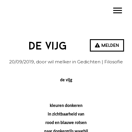
Spring
Door
Spring
Toggle
naar
naar
naar
de
de
de
hoofdnavigatie
hoofd
eerste
inhoud
sidebar
De vijg
Melden
20/09/2019
, door wil melker in
Gedichten
| Filosofie
de vijg
kleuren donkeren
in zichtbaarheid van
rood en blauwe rotsen
naar donkergrijs waarbij