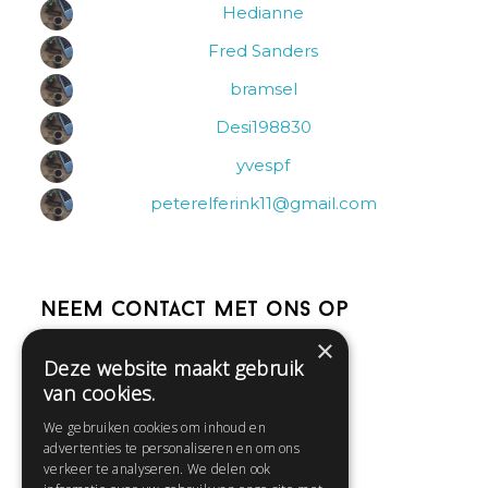
Hedianne
Fred Sanders
bramsel
Desi198830
yvespf
peterelferink11@gmail.com
Neem contact met ons op
×
Deze website maakt gebruik
Help
van cookies.
Veelgestelde vragen
We gebruiken cookies om inhoud en
Contact
advertenties te personaliseren en om ons
Huisregels
verkeer te analyseren. We delen ook