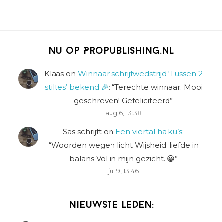
Nu op Propublishing.nl
Klaas
on
Winnaar schrijfwedstrijd ‘Tussen 2
stiltes’ bekend 🎉
: “
Terechte winnaar. Mooi
geschreven! Gefeliciteerd
”
aug 6, 13:38
Sas schrijft
on
Een viertal haiku’s
:
“
Woorden wegen licht Wijsheid, liefde in
balans Vol in mijn gezicht. 😀
”
jul 9, 13:46
Nieuwste leden: