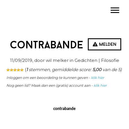
Spring
Door
Spring
Toggle
naar
naar
naar
de
de
de
hoofdnavigatie
hoofd
eerste
inhoud
sidebar
Contrabande
Melden
11/09/2019
, door wil melker in
Gedichten
| Filosofie
(
1
stemmen, gemiddelde score:
5,00
van de 5)
Inloggen om een beoordeling te kunnen geven -
klik hier
Nog geen lid? Maak dan een (gratis) account aan -
klik hier
contrabande