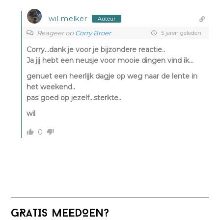
wil melker
Auteur
Reageer op
Corry Broer
5 jaren geleden
Corry…dank je voor je bijzondere reactie..
Ja jij hebt een neusje voor mooie dingen vind ik…
genuet een heerlijk dagje op weg naar de lente in
het weekend..
pas goed op jezelf…sterkte..
wil
0
Primaire
GRATIS MEEDOEN?