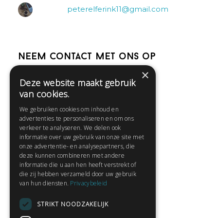
peterelferink11@gmail.com
Neem contact met ons op
×
Deze website maakt gebruik
Help
van cookies.
Veelgestelde vragen
We gebruiken cookies om inhoud en
Contact
advertenties te personaliseren en om ons
Huisregels
verkeer te analyseren. We delen ook
informatie over uw gebruik van onze site met
onze advertentie- en analysepartners, die
deze kunnen combineren met andere
Snel naar:
informatie die u aan hen heeft verstrekt of
die zij hebben verzameld door uw gebruik
Gratis aanmelden
van hun diensten.
Privacybeleid
Inloggen
STRIKT NOODZAKELIJK
Privacybeleid