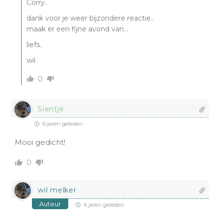
Corry..
dank voor je weer bijzondere reactie..
maak er een fijne avond van…
liefs..
wil
0
Sientje
6 jaren geleden
Mooi gedicht!
0
wil melker
Auteur
6 jaren geleden