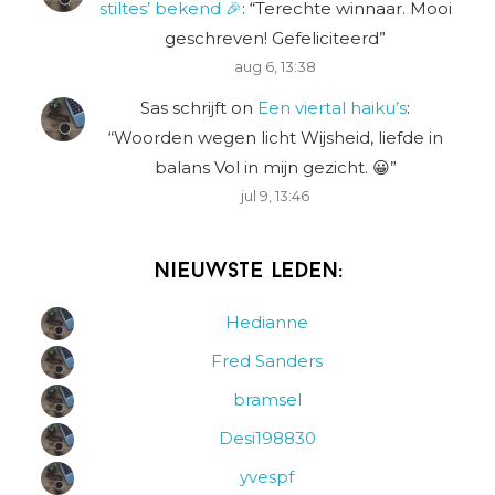
stiltes’ bekend 🎉
: “
Terechte winnaar. Mooi
geschreven! Gefeliciteerd
”
aug 6, 13:38
Sas schrijft
on
Een viertal haiku’s
:
“
Woorden wegen licht Wijsheid, liefde in
balans Vol in mijn gezicht. 😀
”
jul 9, 13:46
Nieuwste leden:
Hedianne
Fred Sanders
bramsel
Desi198830
yvespf