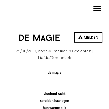
Spring
Door
Spring
Toggle
naar
naar
naar
de
de
de
hoofdnavigatie
hoofd
eerste
inhoud
sidebar
De magie
Melden
29/08/2019
, door wil melker in
Gedichten
|
Liefde/Romantiek
de magie
vloeiend zacht
spreiden haar ogen
hun warme blik