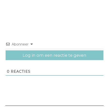
Abonneer
Log in om een reactie te geven
0
REACTIES