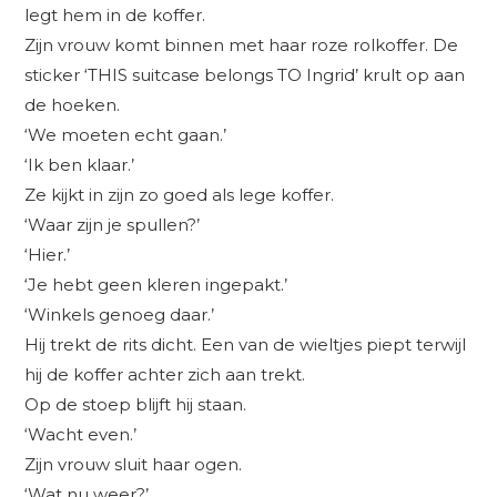
legt hem in de koffer.
Zijn vrouw komt binnen met haar roze rolkoffer. De
sticker ‘THIS suitcase belongs TO Ingrid’ krult op aan
de hoeken.
‘We moeten echt gaan.’
‘Ik ben klaar.’
Ze kijkt in zijn zo goed als lege koffer.
‘Waar zijn je spullen?’
‘Hier.’
‘Je hebt geen kleren ingepakt.’
‘Winkels genoeg daar.’
Hij trekt de rits dicht. Een van de wieltjes piept terwijl
hij de koffer achter zich aan trekt.
Op de stoep blijft hij staan.
‘Wacht even.’
Zijn vrouw sluit haar ogen.
‘Wat nu weer?’