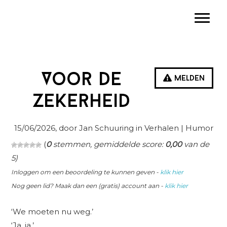
Spring
Door
Spring
Toggle
naar
naar
naar
de
de
de
hoofdnavigatie
hoofd
eerste
inhoud
sidebar
Voor de
Melden
zekerheid
15/06/2026
, door Jan Schuuring in
Verhalen
| Humor
(
0
stemmen, gemiddelde score:
0,00
van de
5)
Inloggen om een beoordeling te kunnen geven -
klik hier
Nog geen lid? Maak dan een (gratis) account aan -
klik hier
‘We moeten nu weg.’
‘Ja, ja.’