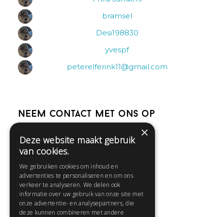
bramsel
Desi198830
yvespf
peterelferink11@gmail.com
Neem contact met ons op
×
Deze website maakt gebruik
Help
van cookies.
Veelgestelde vragen
We gebruiken cookies om inhoud en
Contact
advertenties te personaliseren en om ons
Huisregels
verkeer te analyseren. We delen ook
informatie over uw gebruik van onze site met
onze advertentie- en analysepartners, die
deze kunnen combineren met andere
Snel naar: