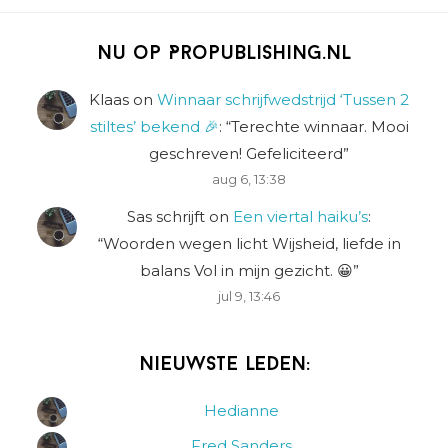
Nu op Propublishing.nl
Klaas
on
Winnaar schrijfwedstrijd ‘Tussen 2
stiltes’ bekend 🎉
: “
Terechte winnaar. Mooi
geschreven! Gefeliciteerd
”
aug 6, 13:38
Sas schrijft
on
Een viertal haiku’s
:
“
Woorden wegen licht Wijsheid, liefde in
balans Vol in mijn gezicht. 😀
”
jul 9, 13:46
Nieuwste leden:
Hedianne
Fred Sanders