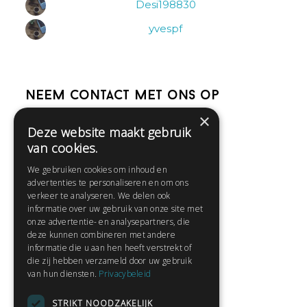
Desi198830
yvespf
Neem contact met ons op
×
Deze website maakt gebruik
Help
van cookies.
Veelgestelde vragen
We gebruiken cookies om inhoud en
Contact
advertenties te personaliseren en om ons
Huisregels
verkeer te analyseren. We delen ook
informatie over uw gebruik van onze site met
onze advertentie- en analysepartners, die
deze kunnen combineren met andere
Snel naar:
informatie die u aan hen heeft verstrekt of
die zij hebben verzameld door uw gebruik
Gratis aanmelden
van hun diensten.
Privacybeleid
Inloggen
STRIKT NOODZAKELIJK
Privacybeleid