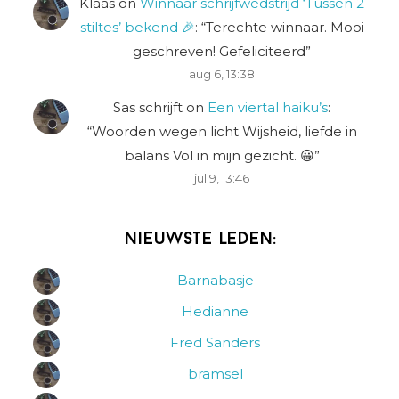
Klaas
on
Winnaar schrijfwedstrijd ‘Tussen 2
stiltes’ bekend 🎉
: “
Terechte winnaar. Mooi
geschreven! Gefeliciteerd
”
aug 6, 13:38
Sas schrijft
on
Een viertal haiku’s
:
“
Woorden wegen licht Wijsheid, liefde in
balans Vol in mijn gezicht. 😀
”
jul 9, 13:46
Nieuwste leden:
Barnabasje
Hedianne
Fred Sanders
bramsel