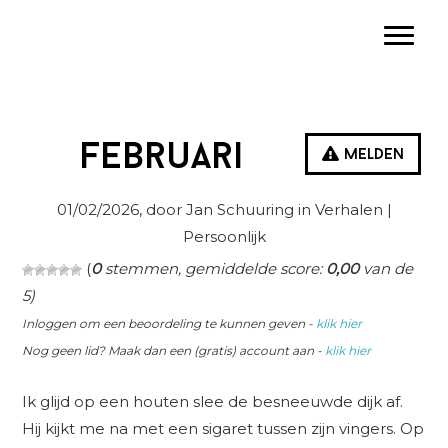
Spring
Door
Spring
Toggle
naar
naar
naar
de
de
de
hoofdnavigatie
hoofd
eerste
inhoud
sidebar
Februari
Melden
01/02/2026
, door Jan Schuuring in
Verhalen
|
Persoonlijk
(
0
stemmen, gemiddelde score:
0,00
van de
5)
Inloggen om een beoordeling te kunnen geven -
klik hier
Nog geen lid? Maak dan een (gratis) account aan -
klik hier
Ik glijd op een houten slee de besneeuwde dijk af.
Hij kijkt me na met een sigaret tussen zijn vingers. Op