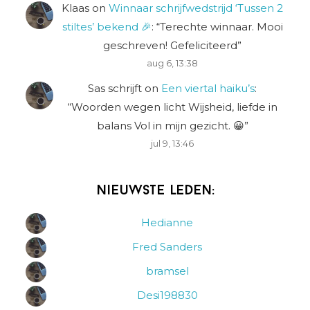
Klaas
on
Winnaar schrijfwedstrijd ‘Tussen 2
stiltes’ bekend 🎉
: “
Terechte winnaar. Mooi
geschreven! Gefeliciteerd
”
aug 6, 13:38
Sas schrijft
on
Een viertal haiku’s
:
“
Woorden wegen licht Wijsheid, liefde in
balans Vol in mijn gezicht. 😀
”
jul 9, 13:46
Nieuwste leden:
Hedianne
Fred Sanders
bramsel
Desi198830