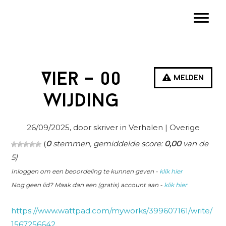
Spring
Door
Spring
Toggle
naar
naar
naar
de
de
de
hoofdnavigatie
hoofd
eerste
inhoud
sidebar
Vier – 00
Melden
Wijding
26/09/2025
, door skriver in
Verhalen
| Overige
(
0
stemmen, gemiddelde score:
0,00
van de
5)
Inloggen om een beoordeling te kunnen geven -
klik hier
Nog geen lid? Maak dan een (gratis) account aan -
klik hier
https://www.wattpad.com/myworks/399607161/write/
1567256642