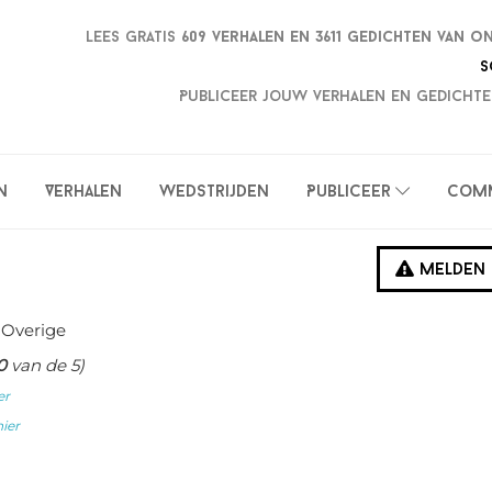
Lees gratis
609 verhalen en
3611 gedichten van o
S
Publiceer jouw verhalen en gedichte
n
Verhalen
Wedstrijden
Publiceer
Com
Melden
 Overige
0
van de 5)
er
hier