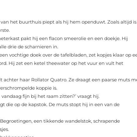
van het buurthuis piept als hij hem openduwt. Zoals altijd is
rste.
eterkast pakt hij een flacon smeerolie en een doekje. Hij
lle drie de scharnieren in.
lt een vochtige doek over de tafelbladen, zet kopjes klaar op e
d. Hij zet een ketel theewater op het vuur en vult het
t achter haar Rollator Quatro. Ze draagt een paarse muts m
verschrompelde koppie is.
aag fijn bij het raam zitten?’ vraagt hij.
gt die op de kapstok. De muts stopt hij in een van de
Begroetingen, een tikkende wandelstok, schrapende
sjes.