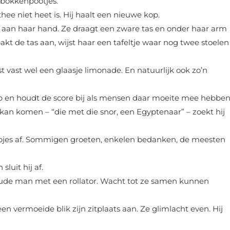
e bokkenpootjes.
e niet heet is. Hij haalt een nieuwe kop.
aan haar hand. Ze draagt een zware tas en onder haar arm
pakt de tas aan, wijst haar een tafeltje waar nog twee stoelen
lust vast wel een glaasje limonade. En natuurlijk ook zo’n
op en houdt de score bij als mensen daar moeite mee hebben
an komen – “die met die snor, een Egyptenaar” – zoekt hij
pjes af. Sommigen groeten, enkelen bedanken, de meesten
sluit hij af.
 oude man met een rollator. Wacht tot ze samen kunnen
en vermoeide blik zijn zitplaats aan. Ze glimlacht even. Hij