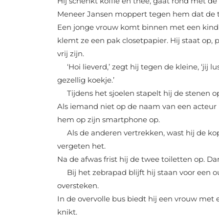
Hij schenkt koffie en thee, gaat rond met d
Meneer Jansen moppert tegen hem dat de the
Een jonge vrouw komt binnen met een kind 
klemt ze een pak closetpapier. Hij staat op, 
vrij zijn.
‘Hoi lieverd,’ zegt hij tegen de kleine, ‘jij 
gezellig koekje.’
Tijdens het sjoelen stapelt hij de stenen 
Als iemand niet op de naam van een acteur k
hem op zijn smartphone op.
Als de anderen vertrekken, wast hij de ko
vergeten het.
Na de afwas frist hij de twee toiletten op. Dan 
Bij het zebrapad blijft hij staan voor een
oversteken.
In de overvolle bus biedt hij een vrouw met e
knikt.