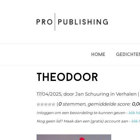
Spring
Door
Spring
naar
naar
naar
de
de
de
hoofdnavigatie
hoofd
eerste
inhoud
sidebar
Home
Gedichte
Theodoor
17/04/2025
, door Jan Schuuring in
Verhalen
|
(
0
stemmen, gemiddelde score:
0,0
Inloggen om een beoordeling te kunnen geven -
klik hi
Nog geen lid? Maak dan een (gratis) account aan -
klik 