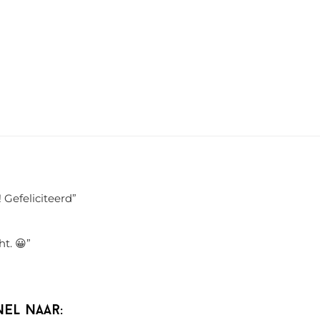
 Gefeliciteerd
”
ht. 😀
”
nel naar: