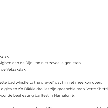
kslak.
lghen aan de Rijn kon niet zoveel algen eten,
 de Vetzakslak.
ette bad whistle to the drewel’ dat hij niet mee kon doen,
 algies en z’n Dikkie drollies zijn groenchie man. Vette Shi
tt
zl
voor de beef eating barftest in Hamalonië.