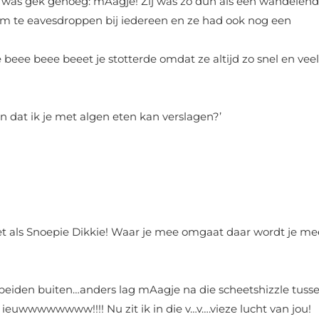
 was gek genoeg: mAagje! Zij was zo dun als een wandelen
om te eavesdroppen bij iedereen en ze had ook nog een
eee beee beeet je stotterde omdat ze altijd zo snel en veel
 dat ik je met algen eten kan verslagen?’
 als Snoepie Dikkie! Waar je mee omgaat daar wordt je me
beiden buiten…anders lag mAagje na die scheetshizzle tuss
e ieuwwwwwwww!!!! Nu zit ik in die v…v….vieze lucht van jou!