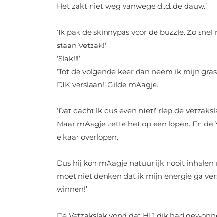
Het zakt niet weg vanwege d..d..de dauw.’
‘Ik pak de skinnypas voor de buzzle. Zo snel 
staan Vetzak!’
‘Slak!!!’
‘Tot de volgende keer dan neem ik mijn gra
DIK verslaan!’ Gilde mAagje.
‘Dat dacht ik dus even nIet!’ riep de Vetzaksl
Maar mAagje zette het op een lopen. En de
elkaar overlopen.
Dus hij kon mAagje natuurlijk nooit inhalen 
moet niet denken dat ik mijn energie ga vers
winnen!’
De Vetzakslak vond dat HIJ dik had gewonn