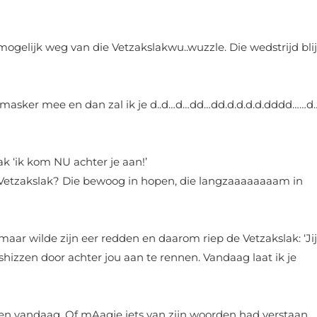
mogelijk weg van die Vetzakslakwu..wuzzle. Die wedstrijd blij
smasker mee en dan zal ik je d..d…d…dd…dd.d.d.d.d.dddd……d
ak ‘ik kom NU achter je aan!’
 Vetzakslak? Die bewoog in hopen, die langzaaaaaaaam in
maar wilde zijn eer redden en daarom riep de Vetzakslak: ‘Jij
hizzen door achter jou aan te rennen. Vandaag laat ik je
en vandaag. Of mAagje iets van zijn woorden had verstaan