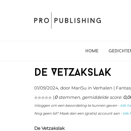
Spring
Door
Spring
naar
naar
naar
de
de
de
hoofdnavigatie
hoofd
eerste
inhoud
sidebar
Home
Gedichte
De Vetzakslak
01/09/2024
, door MariSu in
Verhalen
| Fantas
(
0
stemmen, gemiddelde score:
0,0
Inloggen om een beoordeling te kunnen geven -
klik hi
Nog geen lid? Maak dan een (gratis) account aan -
klik 
De Vetzakslak