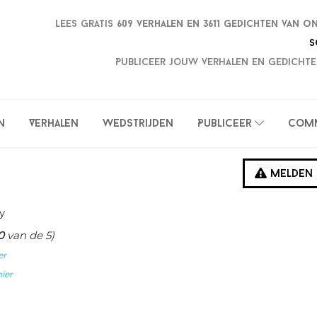
Lees gratis
609 verhalen en
3611 gedichten van o
S
Publiceer jouw verhalen en gedichte
n
Verhalen
Wedstrijden
Publiceer
Com
Melden
y
0
van de 5)
er
hier