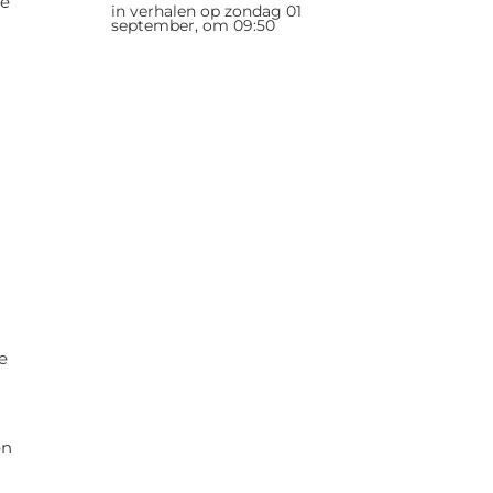
de
in verhalen op zondag 01
september, om 09:50
e
en