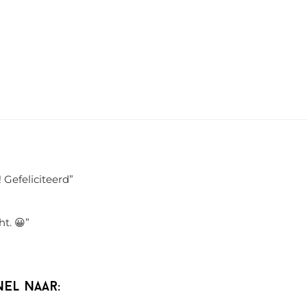
 Gefeliciteerd
”
ht. 😀
”
nel naar: