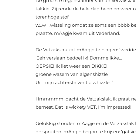
De grootste tegenstander van de Vetzakslak
takkie.
Zij rende de hele dag heen en weer 
torenhoge stof
w…w…..wisseling omdat ze soms een bbbb be b
praatte. mAagje kwam uit Vederland.
De Vetzakslak zat mAagje te plagen: ‘wedden
‘Eeh verslaan bedoel ik! Domme ikke…
OEPSIE! Ik liet weer een DIKKE!
groene wasem van algenshizzle
Uit mijn achterste ventielwhizzle. ‘
Hmmmmm, dacht de Vetzakslak, ik praat net
bemest.
Dat is wickety VET, I’m impressed!
Gelukkig stonden mAagje en de Vetzakslak 
de spruiten. mAagje begon te krijsen: ‘gatsi