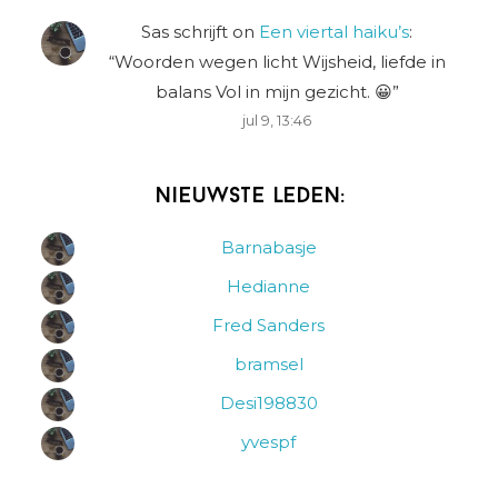
Sas schrijft
on
Een viertal haiku’s
:
“
Woorden wegen licht Wijsheid, liefde in
balans Vol in mijn gezicht. 😀
”
jul 9, 13:46
Nieuwste leden:
Barnabasje
Hedianne
Fred Sanders
bramsel
Desi198830
yvespf