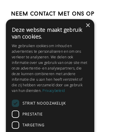
Neem contact met ons op
×
Deze website maakt gebruik
Help
van cookies.
Veelgestelde vragen
We gebruiken cookies om inhoud en
Contact
advertenties te personaliseren en om ons
Huisregels
verkeer te analyseren. We delen ook
informatie over uw gebruik van onze site met
onze advertentie- en analysepartners, die
deze kunnen combineren met andere
Snel naar:
informatie die u aan hen heeft verstrekt of
die zij hebben verzameld door uw gebruik
Gratis aanmelden
van hun diensten.
Privacybeleid
Inloggen
STRIKT NOODZAKELIJK
Privacybeleid
Huisregels
PRESTATIE
Contact
TARGETING
Verhalen lezen