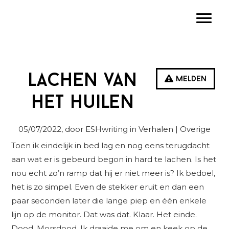
Spring
Door
Spring
Toggle
naar
naar
naar
de
de
de
hoofdnavigatie
hoofd
eerste
inhoud
sidebar
Lachen van
Melden
het huilen
05/07/2022
, door ESHwriting in
Verhalen
| Overige
Toen ik eindelijk in bed lag en nog eens terugdacht
aan wat er is gebeurd begon in hard te lachen. Is het
nou echt zo’n ramp dat hij er niet meer is? Ik bedoel,
het is zo simpel. Even de stekker eruit en dan een
paar seconden later die lange piep en één enkele
lijn op de monitor. Dat was dat. Klaar. Het einde.
Dood. Morsdood. Ik draaide me om en keek op de