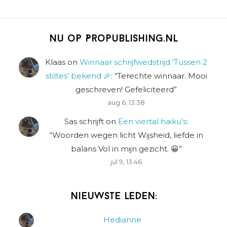
Nu op Propublishing.nl
Klaas
on
Winnaar schrijfwedstrijd ‘Tussen 2
stiltes’ bekend 🎉
: “
Terechte winnaar. Mooi
geschreven! Gefeliciteerd
”
aug 6, 13:38
Sas schrijft
on
Een viertal haiku’s
:
“
Woorden wegen licht Wijsheid, liefde in
balans Vol in mijn gezicht. 😀
”
jul 9, 13:46
Nieuwste leden:
Hedianne