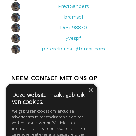
Fred Sanders
bramsel
Desi198830
yvespf
peterelferink11@gmail.com
Neem contact met ons op
×
Deze website maakt gebruik
Help
van cookies.
Veelgestelde vragen
We gebruiken cookies om inhoud en
Contact
advertenties te personaliseren en om ons
Huisregels
verkeer te analyseren. We delen ook
informatie over uw gebruik van onze site met
onze advertentie- en analysepartners, die