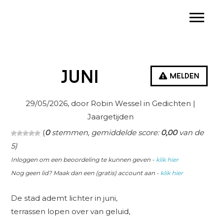
Spring
Door
Spring
Toggle
naar
naar
naar
de
de
de
hoofdnavigatie
hoofd
eerste
inhoud
sidebar
Juni
Melden
29/05/2026
, door Robin Wessel in
Gedichten
|
Jaargetijden
(
0
stemmen, gemiddelde score:
0,00
van de
5)
Inloggen om een beoordeling te kunnen geven -
klik hier
Nog geen lid? Maak dan een (gratis) account aan -
klik hier
De stad ademt lichter in juni,
terrassen lopen over van geluid,