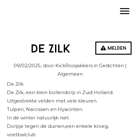
Spring
Door
Spring
Toggle
naar
naar
naar
de
de
de
hoofdnavigatie
hoofd
eerste
inhoud
sidebar
De Zilk
Melden
09/02/2025
, door KickRooijakkers in
Gedichten
|
Algemeen
De Zilk
De Zilk, een klein bollendorp in Zuid Holland.
Uitgestrekte velden met vele kleuren.
Tulpen, Narcissen en Hyacinten.
In de winter natuurlijk niet.
Dorpje tegen de duinen,een enkele kroeg,
voetbalclub