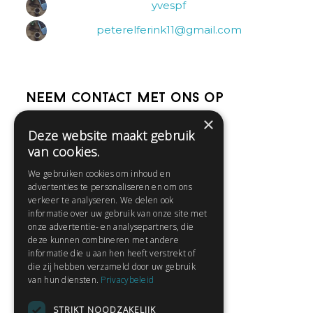
yvespf
peterelferink11@gmail.com
Neem contact met ons op
×
Deze website maakt gebruik
Help
van cookies.
Veelgestelde vragen
We gebruiken cookies om inhoud en
Contact
advertenties te personaliseren en om ons
Huisregels
verkeer te analyseren. We delen ook
informatie over uw gebruik van onze site met
onze advertentie- en analysepartners, die
deze kunnen combineren met andere
Snel naar:
informatie die u aan hen heeft verstrekt of
die zij hebben verzameld door uw gebruik
Gratis aanmelden
van hun diensten.
Privacybeleid
Inloggen
STRIKT NOODZAKELIJK