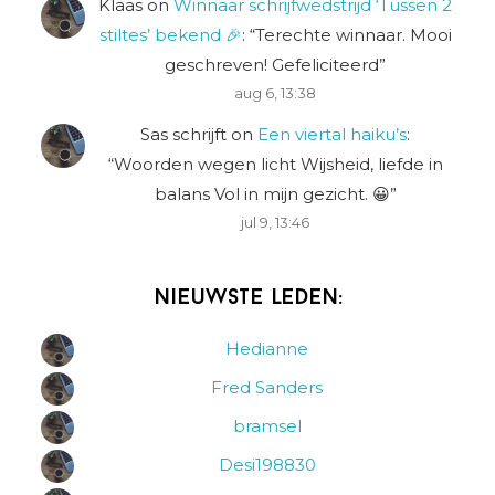
Klaas
on
Winnaar schrijfwedstrijd ‘Tussen 2
stiltes’ bekend 🎉
: “
Terechte winnaar. Mooi
geschreven! Gefeliciteerd
”
aug 6, 13:38
Sas schrijft
on
Een viertal haiku’s
:
“
Woorden wegen licht Wijsheid, liefde in
balans Vol in mijn gezicht. 😀
”
jul 9, 13:46
Nieuwste leden:
Hedianne
Fred Sanders
bramsel
Desi198830