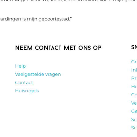
aardingen is mijn geboortestad.
”
S
Neem contact met ons op
Gr
Help
In
Veelgestelde vragen
Pr
Contact
Hu
Huisregels
Co
Ve
Ge
Sc
Sc