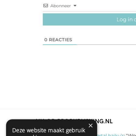
Abonneer
Log in 
0
REACTIES
Nu op Propublishing.nl
×
Deze website maakt gebruik
Sas schrijft
on
Een viertal haiku’s
: “
Woo