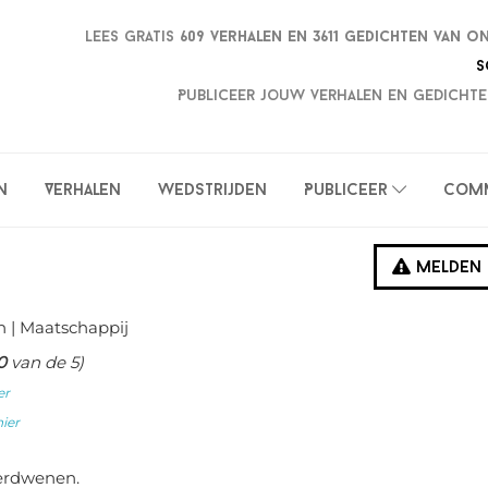
Lees gratis
609 verhalen en
3611 gedichten van o
S
Publiceer jouw verhalen en gedichte
n
Verhalen
Wedstrijden
Publiceer
Com
Melden
n
| Maatschappij
0
van de 5)
er
hier
verdwenen.