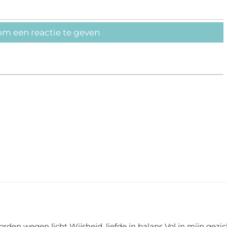
om een reactie te geven
rden wegen licht Wijsheid, liefde in balans Vol in mijn gezic