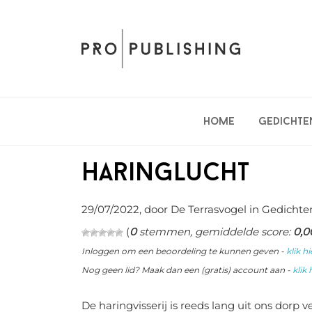
Spring
Door
Spring
naar
naar
naar
de
de
de
hoofdnavigatie
hoofd
eerste
inhoud
sidebar
Home
Gedichte
Haringlucht
29/07/2022
, door De Terrasvogel in
Gedichte
(
0
stemmen, gemiddelde score:
0,0
Inloggen om een beoordeling te kunnen geven -
klik hi
Nog geen lid? Maak dan een (gratis) account aan -
klik 
De haringvisserij is reeds lang uit ons dorp 