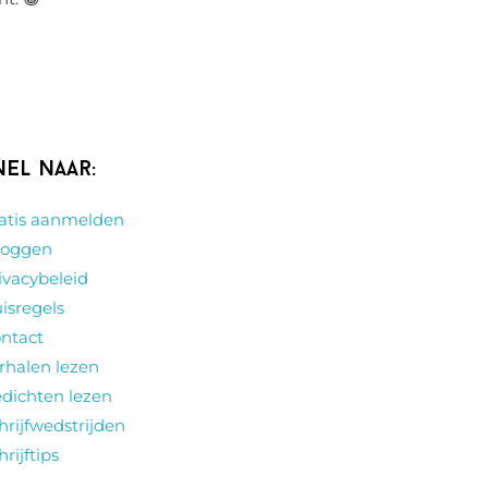
nel naar:
atis aanmelden
loggen
ivacybeleid
isregels
ntact
rhalen lezen
dichten lezen
hrijfwedstrijden
hrijftips