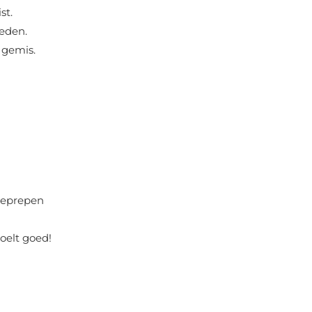
st.
heden.
 gemis.
neprepen
voelt goed!