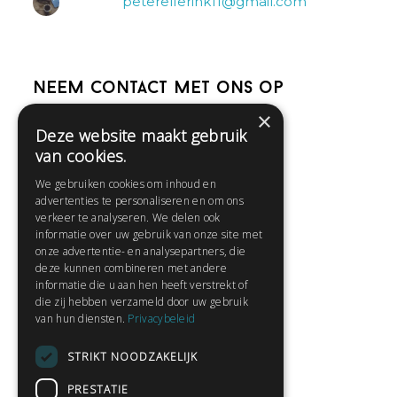
peterelferink11@gmail.com
Neem contact met ons op
×
Deze website maakt gebruik
Help
van cookies.
Veelgestelde vragen
We gebruiken cookies om inhoud en
Contact
advertenties te personaliseren en om ons
Huisregels
verkeer te analyseren. We delen ook
informatie over uw gebruik van onze site met
onze advertentie- en analysepartners, die
deze kunnen combineren met andere
Snel naar:
informatie die u aan hen heeft verstrekt of
die zij hebben verzameld door uw gebruik
Gratis aanmelden
van hun diensten.
Privacybeleid
Inloggen
STRIKT NOODZAKELIJK
Privacybeleid
Huisregels
PRESTATIE