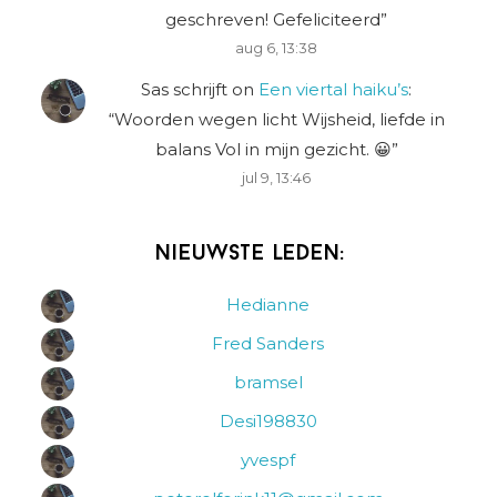
geschreven! Gefeliciteerd
”
aug 6, 13:38
Sas schrijft
on
Een viertal haiku’s
:
“
Woorden wegen licht Wijsheid, liefde in
balans Vol in mijn gezicht. 😀
”
jul 9, 13:46
Nieuwste leden:
Hedianne
Fred Sanders
bramsel
Desi198830
yvespf