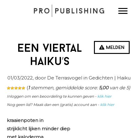
Spring
Door
Spring
Toggle
naar
naar
naar
de
de
de
hoofdnavigatie
hoofd
eerste
inhoud
sidebar
Een viertal
Melden
haiku’s
01/03/2022
, door De Terrasvogel in
Gedichten
| Haiku
(
1
stemmen, gemiddelde score:
5,00
van de 5)
Inloggen om een beoordeling te kunnen geven -
klik hier
Nog geen lid? Maak dan een (gratis) account aan -
klik hier
kraaienpoten in
strijklicht lijken minder diep
met kaloderma