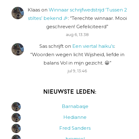
Klaas
on
Winnaar schrijfwedstrijd ‘Tussen 2
stiltes’ bekend 🎉
: “
Terechte winnaar. Mooi
geschreven! Gefeliciteerd
”
aug 6, 13:38
Sas schrijft
on
Een viertal haiku’s
:
“
Woorden wegen licht Wijsheid, liefde in
balans Vol in mijn gezicht. 😀
”
jul 9, 13:46
Nieuwste leden:
Barnabasje
Hedianne
Fred Sanders
bramsel