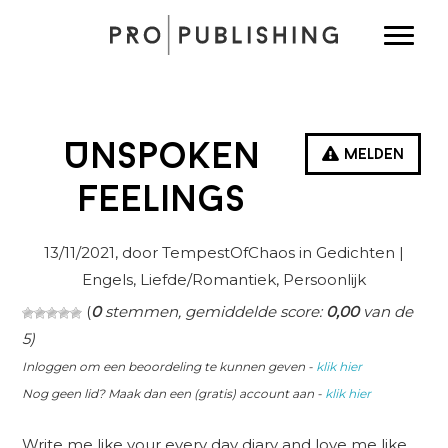
Spring
Door
Spring
Toggle
naar
naar
naar
de
de
de
hoofdnavigatie
hoofd
eerste
inhoud
sidebar
Unspoken
Melden
feelings
13/11/2021
, door TempestOfChaos in
Gedichten
|
Engels, Liefde/Romantiek, Persoonlijk
(
0
stemmen, gemiddelde score:
0,00
van de
5)
Inloggen om een beoordeling te kunnen geven -
klik hier
Nog geen lid? Maak dan een (gratis) account aan -
klik hier
Write me like your every day diary and love me like