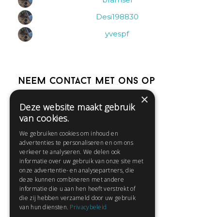
Desi198830
yvespf
Neem contact met ons op
×
Deze website maakt gebruik
Help
van cookies.
Veelgestelde vragen
We gebruiken cookies om inhoud en
Contact
advertenties te personaliseren en om ons
Huisregels
verkeer te analyseren. We delen ook
informatie over uw gebruik van onze site met
onze advertentie- en analysepartners, die
deze kunnen combineren met andere
Snel naar:
informatie die u aan hen heeft verstrekt of
die zij hebben verzameld door uw gebruik
Gratis aanmelden
van hun diensten.
Privacybeleid