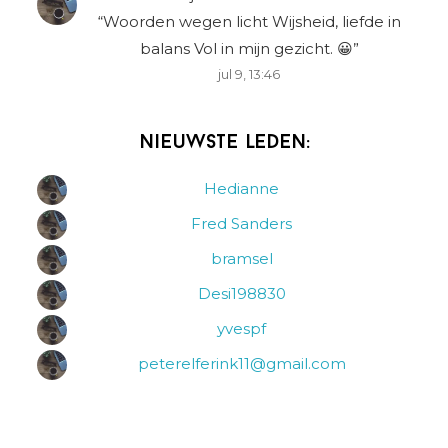
“
Woorden wegen licht Wijsheid, liefde in
balans Vol in mijn gezicht. 😀
”
jul 9, 13:46
Nieuwste leden:
Hedianne
Fred Sanders
bramsel
Desi198830
yvespf
peterelferink11@gmail.com