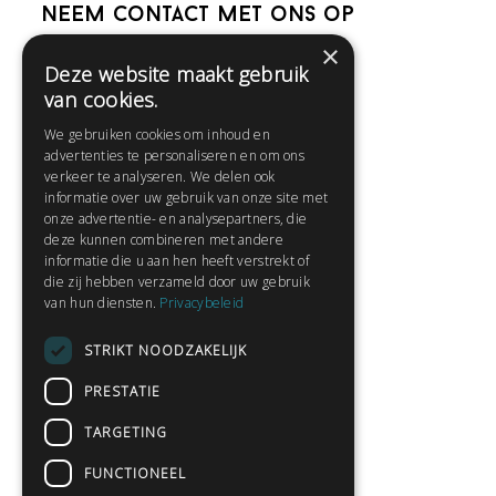
Neem contact met ons op
×
Deze website maakt gebruik
Help
van cookies.
Veelgestelde vragen
We gebruiken cookies om inhoud en
Contact
advertenties te personaliseren en om ons
Huisregels
verkeer te analyseren. We delen ook
informatie over uw gebruik van onze site met
onze advertentie- en analysepartners, die
deze kunnen combineren met andere
Snel naar:
informatie die u aan hen heeft verstrekt of
die zij hebben verzameld door uw gebruik
Gratis aanmelden
van hun diensten.
Privacybeleid
Inloggen
STRIKT NOODZAKELIJK
Privacybeleid
Huisregels
PRESTATIE
Contact
TARGETING
Verhalen lezen
FUNCTIONEEL
Gedichten lezen