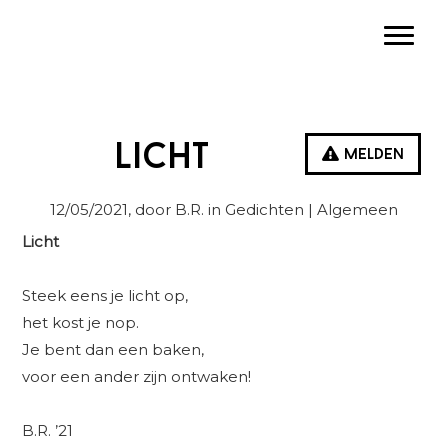
Spring
Door
Spring
Toggle
naar
naar
naar
de
de
de
hoofdnavigatie
hoofd
eerste
inhoud
sidebar
Licht
Melden
12/05/2021
, door B.R. in
Gedichten
| Algemeen
Licht
Steek eens je licht op,
het kost je nop.
Je bent dan een baken,
voor een ander zijn ontwaken!
B.R. ’21