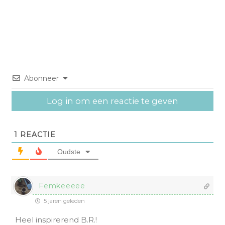
Abonneer
Log in om een reactie te geven
1
REACTIE
Oudste
Femkeeeee
5 jaren geleden
Heel inspirerend B.R.!