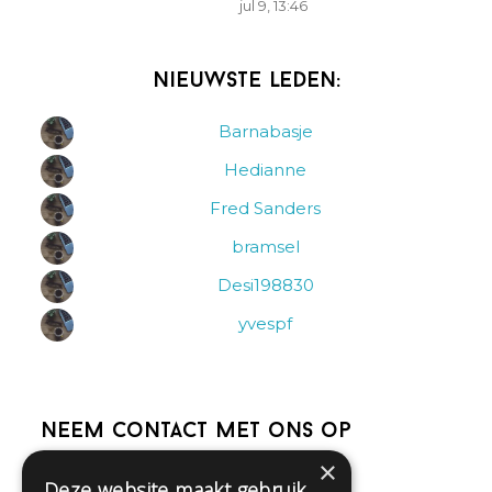
jul 9, 13:46
Nieuwste leden:
Barnabasje
Hedianne
Fred Sanders
bramsel
Desi198830
yvespf
Neem contact met ons op
×
Deze website maakt gebruik