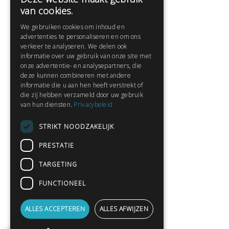
Help
van cookies.
Veelgestelde vragen
We gebruiken cookies om inhoud en
Contact
advertenties te personaliseren en om ons
Huisregels
verkeer te analyseren. We delen ook
informatie over uw gebruik van onze site met
onze advertentie- en analysepartners, die
deze kunnen combineren met andere
Snel naar:
informatie die u aan hen heeft verstrekt of
die zij hebben verzameld door uw gebruik
Gratis aanmelden
van hun diensten.
Privacybeleid
Inloggen
STRIKT NOODZAKELIJK
Privacybeleid
Huisregels
PRESTATIE
Contact
TARGETING
Verhalen lezen
FUNCTIONEEL
Gedichten lezen
Schrijfwedstrijden
ALLES ACCEPTEREN
ALLES AFWIJZEN
Schrijftips