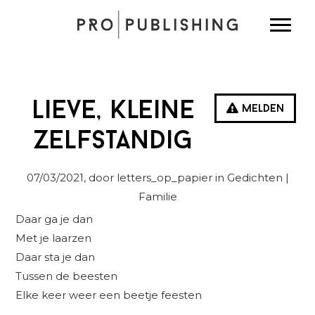
Spring
Door
Spring
Toggle
naar
naar
naar
de
de
de
hoofdnavigatie
hoofd
eerste
inhoud
sidebar
Lieve, kleine
Melden
zelfstandig
07/03/2021
, door letters_op_papier in
Gedichten
|
Familie
Daar ga je dan
Met je laarzen
Daar sta je dan
Tussen de beesten
Elke keer weer een beetje feesten