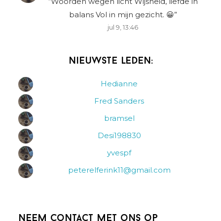
“
Woorden wegen licht Wijsheid, liefde in
balans Vol in mijn gezicht. 😀
”
jul 9, 13:46
Nieuwste leden:
Hedianne
Fred Sanders
bramsel
Desi198830
yvespf
peterelferink11@gmail.com
Neem contact met ons op