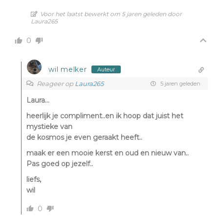
Voor het laatst bewerkt om 5 jaren geleden door
Laura265
0
wil melker
Auteur
Reageer op
Laura265
5 jaren geleden
Laura…
heerlijk je compliment..en ik hoop dat juist het
mystieke van
de kosmos je even geraakt heeft..
maak er een mooie kerst en oud en nieuw van..
Pas goed op jezelf..
liefs,
wil
0