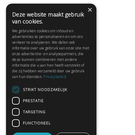
×
Deze website maakt gebruik
Help
van cookies.
Veelgestelde vragen
We gebruiken cookies om inhoud en
Contact
advertenties te personaliseren en om ons
Huisregels
verkeer te analyseren. We delen ook
informatie over uw gebruik van onze site met
onze advertentie- en analysepartners, die
deze kunnen combineren met andere
Snel naar:
informatie die u aan hen heeft verstrekt of
die zij hebben verzameld door uw gebruik
Gratis aanmelden
van hun diensten.
Privacybeleid
Inloggen
STRIKT NOODZAKELIJK
Privacybeleid
Huisregels
PRESTATIE
Contact
TARGETING
Verhalen lezen
FUNCTIONEEL
Gedichten lezen
Schrijfwedstrijden