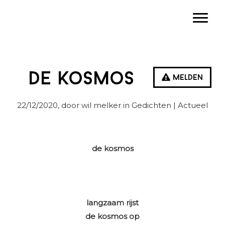
Spring
Door
Spring
Toggle
naar
naar
naar
de
de
de
hoofdnavigatie
hoofd
eerste
inhoud
sidebar
De kosmos
Melden
22/12/2020
, door wil melker in
Gedichten
| Actueel
de kosmos
langzaam rijst
de kosmos op