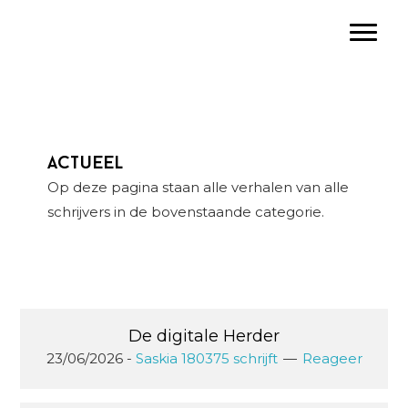
Spring
Door
Spring
Toggle
naar
naar
naar
de
de
de
hoofdnavigatie
hoofd
eerste
inhoud
sidebar
Actueel
Op deze pagina staan alle verhalen van alle
schrijvers in de bovenstaande categorie.
De digitale Herder
23/06/2026
-
Saskia 180375 schrijft
Reageer