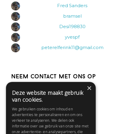
Fred Sanders
bramsel
Desi198830
yvespf
peterelferink11@gmail.com
Neem contact met ons op
×
Deze website maakt gebruik
Help
van cookies.
Veelgestelde vragen
We gebruiken cookies om inhoud en
Contact
advertenties te personaliseren en om ons
Huisregels
verkeer te analyseren. We delen ook
informatie over uw gebruik van onze site met
onze advertentie- en analysepartners, die