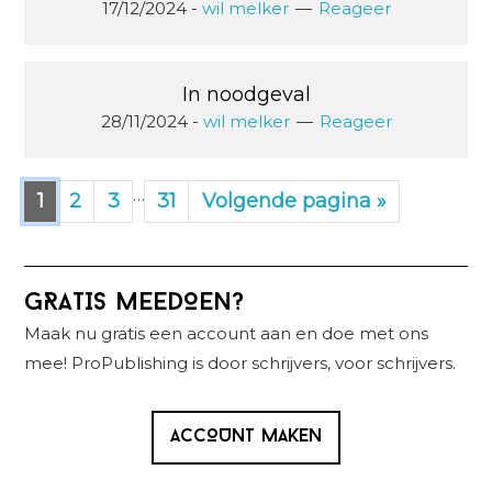
17/12/2024
-
wil melker
Reageer
In noodgeval
28/11/2024
-
wil melker
Reageer
Interim
…
Pagina
Pagina
Pagina
Pagina
Ga
1
2
3
31
Volgende pagina »
naar
pagina's
zijn
weggelaten
Primaire
GRATIS MEEDOEN?
Sidebar
Maak nu gratis een account aan en doe met ons
mee! ProPublishing is door schrijvers, voor schrijvers.
ACCOUNT MAKEN