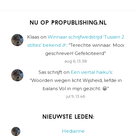
Nu op Propublishing.nl
Klaas
on
Winnaar schrijfwedstrijd ‘Tussen 2
stiltes’ bekend 🎉
: “
Terechte winnaar. Mooi
geschreven! Gefeliciteerd
”
aug 6, 13:38
Sas schrijft
on
Een viertal haiku’s
:
“
Woorden wegen licht Wijsheid, liefde in
balans Vol in mijn gezicht. 😀
”
jul 9, 13:46
Nieuwste leden:
Hedianne