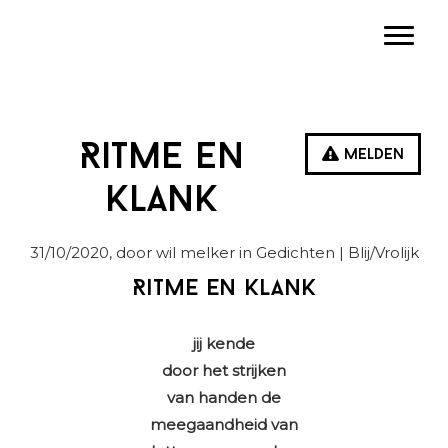
Spring
Door
Spring
Toggle
naar
naar
naar
de
de
de
hoofdnavigatie
hoofd
eerste
inhoud
sidebar
Ritme en
Melden
klank
31/10/2020
, door wil melker in
Gedichten
| Blij/Vrolijk
Ritme en klank
jij kende
door het strijken
van handen de
meegaandheid van