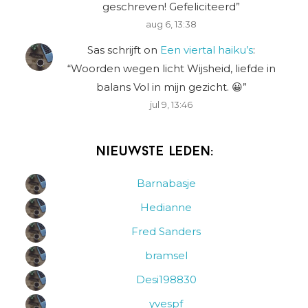
geschreven! Gefeliciteerd
”
aug 6, 13:38
Sas schrijft
on
Een viertal haiku’s
:
“
Woorden wegen licht Wijsheid, liefde in
balans Vol in mijn gezicht. 😀
”
jul 9, 13:46
Nieuwste leden:
Barnabasje
Hedianne
Fred Sanders
bramsel
Desi198830
yvespf