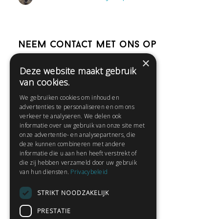
Neem contact met ons op
×
Deze website maakt gebruik
Help
van cookies.
Veelgestelde vragen
We gebruiken cookies om inhoud en
Contact
advertenties te personaliseren en om ons
Huisregels
verkeer te analyseren. We delen ook
informatie over uw gebruik van onze site met
onze advertentie- en analysepartners, die
deze kunnen combineren met andere
Snel naar:
informatie die u aan hen heeft verstrekt of
die zij hebben verzameld door uw gebruik
Gratis aanmelden
van hun diensten.
Privacybeleid
Inloggen
STRIKT NOODZAKELIJK
Privacybeleid
Huisregels
PRESTATIE