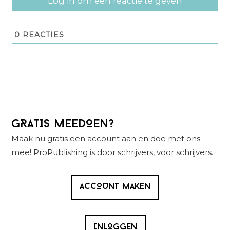
Log in om een reactie te geven
0
REACTIES
Primaire
GRATIS MEEDOEN?
Sidebar
Maak nu gratis een account aan en doe met ons
mee! ProPublishing is door schrijvers, voor schrijvers.
ACCOUNT MAKEN
INLOGGEN