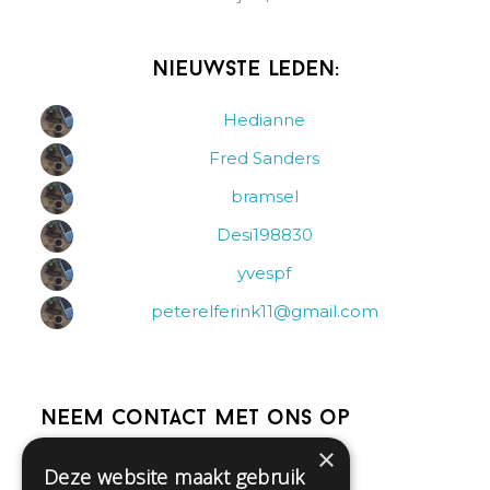
Nieuwste leden:
Hedianne
Fred Sanders
bramsel
Desi198830
yvespf
peterelferink11@gmail.com
Neem contact met ons op
×
Deze website maakt gebruik
Help