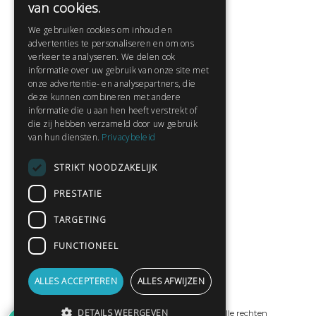
van cookies.
Veelgestelde vragen
We gebruiken cookies om inhoud en
Contact
advertenties te personaliseren en om ons
Huisregels
verkeer te analyseren. We delen ook
informatie over uw gebruik van onze site met
onze advertentie- en analysepartners, die
deze kunnen combineren met andere
Snel naar:
informatie die u aan hen heeft verstrekt of
die zij hebben verzameld door uw gebruik
Gratis aanmelden
van hun diensten.
Privacybeleid
Inloggen
STRIKT NOODZAKELIJK
Privacybeleid
Huisregels
PRESTATIE
Contact
TARGETING
Verhalen lezen
FUNCTIONEEL
Gedichten lezen
Schrijfwedstrijden
ALLES ACCEPTEREN
ALLES AFWIJZEN
Schrijftips
DETAILS WEERGEVEN
© Copyright 2019 - 2026
ProPublishing
· Alle rechten