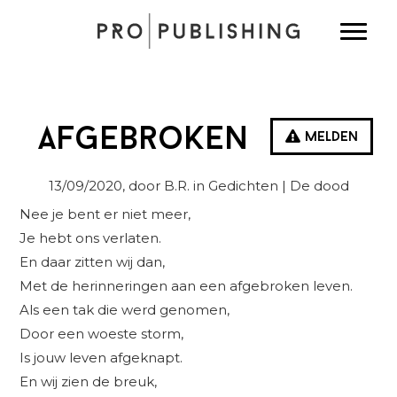
Spring
Door
Spring
Toggle
naar
naar
naar
de
de
de
hoofdnavigatie
hoofd
eerste
inhoud
sidebar
Afgebroken
Melden
13/09/2020
, door B.R. in
Gedichten
| De dood
Nee je bent er niet meer,
Je hebt ons verlaten.
En daar zitten wij dan,
Met de herinneringen aan een afgebroken leven.
Als een tak die werd genomen,
Door een woeste storm,
Is jouw leven afgeknapt.
En wij zien de breuk,