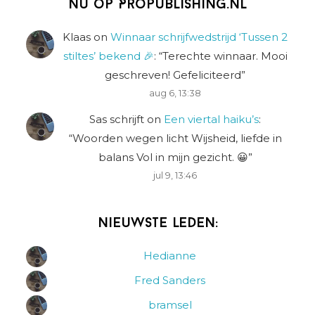
Nu op Propublishing.nl
Klaas
on
Winnaar schrijfwedstrijd ‘Tussen 2
stiltes’ bekend 🎉
: “
Terechte winnaar. Mooi
geschreven! Gefeliciteerd
”
aug 6, 13:38
Sas schrijft
on
Een viertal haiku’s
:
“
Woorden wegen licht Wijsheid, liefde in
balans Vol in mijn gezicht. 😀
”
jul 9, 13:46
Nieuwste leden:
Hedianne
Fred Sanders
bramsel