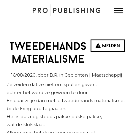
Spring
Door
Spring
Toggle
naar
naar
naar
de
de
de
hoofdnavigatie
hoofd
eerste
inhoud
sidebar
Tweedehands
Melden
materialisme
16/08/2020
, door B.R. in
Gedichten
| Maatschappij
Ze zeiden dat ze niet om spullen gaven,
echter het werd ze gewoon te duur.
En daar zit je dan met je tweedehands materialisme,
bij de kringloop te graaien.
Het is dus nog steeds pakke pakke pakke,
wat de klok slaat.
Alleen mag het deze keer gewoon niet