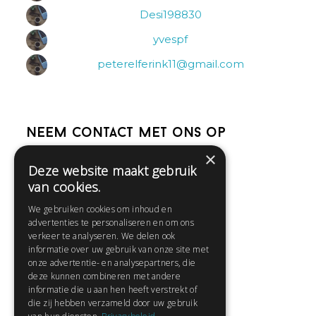
Desi198830
yvespf
peterelferink11@gmail.com
Neem contact met ons op
×
Deze website maakt gebruik
Help
van cookies.
Veelgestelde vragen
We gebruiken cookies om inhoud en
Contact
advertenties te personaliseren en om ons
Huisregels
verkeer te analyseren. We delen ook
informatie over uw gebruik van onze site met
onze advertentie- en analysepartners, die
deze kunnen combineren met andere
Snel naar:
informatie die u aan hen heeft verstrekt of
die zij hebben verzameld door uw gebruik
Gratis aanmelden