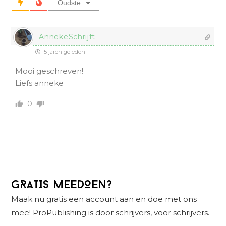
Oudste
AnnekeSchrijft
5 jaren geleden
Mooi geschreven!
Liefs anneke
0
Primaire
GRATIS MEEDOEN?
Sidebar
Maak nu gratis een account aan en doe met ons
mee! ProPublishing is door schrijvers, voor schrijvers.