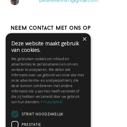
peterelferink11@gmail.com
Neem contact met ons op
×
Deze website maakt gebruik
Help
van cookies.
Veelgestelde vragen
We gebruiken cookies om inhoud en
Contact
advertenties te personaliseren en om ons
Huisregels
verkeer te analyseren. We delen ook
informatie over uw gebruik van onze site met
onze advertentie- en analysepartners, die
deze kunnen combineren met andere
Snel naar:
informatie die u aan hen heeft verstrekt of
die zij hebben verzameld door uw gebruik
Gratis aanmelden
van hun diensten.
Privacybeleid
Inloggen
STRIKT NOODZAKELIJK
Privacybeleid
Huisregels
PRESTATIE