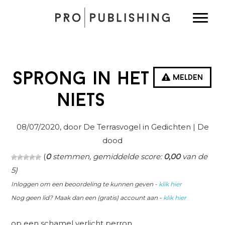
Spring
Door
Spring
Toggle
naar
naar
naar
de
de
de
hoofdnavigatie
hoofd
eerste
inhoud
sidebar
Sprong in het
Melden
niets
08/07/2020
, door De Terrasvogel in
Gedichten
| De
dood
(
0
stemmen, gemiddelde score:
0,00
van de
5)
Inloggen om een beoordeling te kunnen geven -
klik hier
Nog geen lid? Maak dan een (gratis) account aan -
klik hier
op een schamel verlicht perron