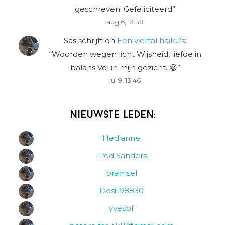
geschreven! Gefeliciteerd
”
aug 6, 13:38
Sas schrijft
on
Een viertal haiku’s
:
“
Woorden wegen licht Wijsheid, liefde in
balans Vol in mijn gezicht. 😀
”
jul 9, 13:46
Nieuwste leden:
Hedianne
Fred Sanders
bramsel
Desi198830
yvespf