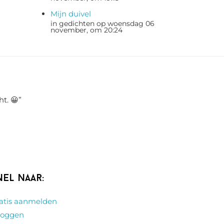
Mijn duivel
in gedichten op woensdag 06
november, om 20:24
ht. 😀
”
nel naar:
atis aanmelden
loggen