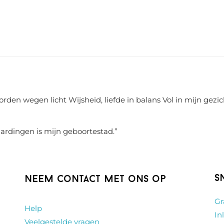
rden wegen licht Wijsheid, liefde in balans Vol in mijn gezic
aardingen is mijn geboortestad.
”
S
Neem contact met ons op
Gr
Help
In
Veelgestelde vragen