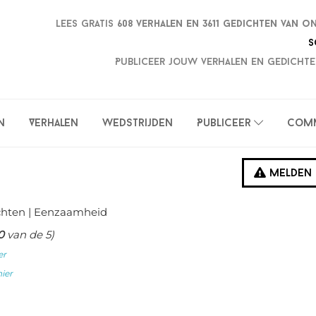
Lees gratis
608 verhalen en
3611 gedichten van o
S
Publiceer jouw verhalen en gedichte
n
Verhalen
Wedstrijden
Publiceer
Com
Melden
chten
| Eenzaamheid
0
van de 5)
er
hier