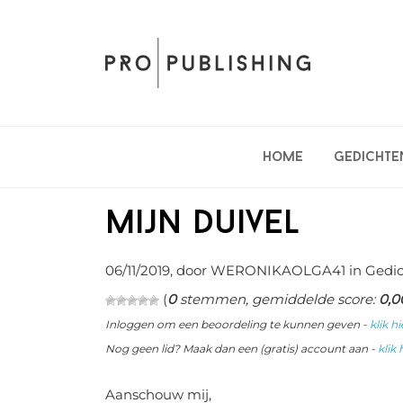
Spring
Door
Spring
naar
naar
naar
de
de
de
hoofdnavigatie
hoofd
eerste
inhoud
sidebar
Home
Gedichte
Mijn duivel
06/11/2019
, door WERONIKAOLGA41 in
Gedi
(
0
stemmen, gemiddelde score:
0,0
Inloggen om een beoordeling te kunnen geven -
klik hi
Nog geen lid? Maak dan een (gratis) account aan -
klik 
Aanschouw mij,