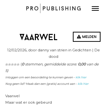
Spring
Door
Spring
Toggle
naar
naar
naar
de
de
de
hoofdnavigatie
hoofd
eerste
inhoud
sidebar
Vaarwel
Melden
12/02/2026
, door danny van strien in
Gedichten
| De
dood
(
0
stemmen, gemiddelde score:
0,00
van de
5)
Inloggen om een beoordeling te kunnen geven -
klik hier
Nog geen lid? Maak dan een (gratis) account aan -
klik hier
Vaarwel
Maar wat er ook gebeurd