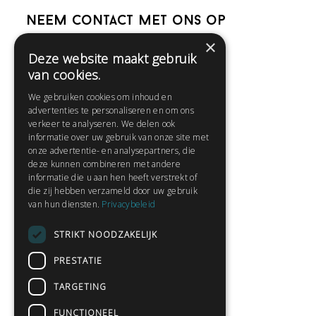
Neem contact met ons op
×
Deze website maakt gebruik
Help
van cookies.
Veelgestelde vragen
We gebruiken cookies om inhoud en
Contact
advertenties te personaliseren en om ons
Huisregels
verkeer te analyseren. We delen ook
informatie over uw gebruik van onze site met
onze advertentie- en analysepartners, die
deze kunnen combineren met andere
Snel naar:
informatie die u aan hen heeft verstrekt of
die zij hebben verzameld door uw gebruik
Gratis aanmelden
van hun diensten.
Privacybeleid
Inloggen
STRIKT NOODZAKELIJK
Privacybeleid
Huisregels
PRESTATIE
Contact
TARGETING
Verhalen lezen
FUNCTIONEEL
Gedichten lezen