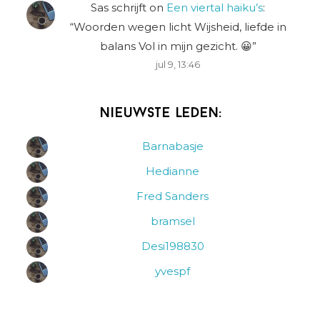
Sas schrijft
on
Een viertal haiku’s
:
“
Woorden wegen licht Wijsheid, liefde in
balans Vol in mijn gezicht. 😀
”
jul 9, 13:46
Nieuwste leden:
Barnabasje
Hedianne
Fred Sanders
bramsel
Desi198830
yvespf