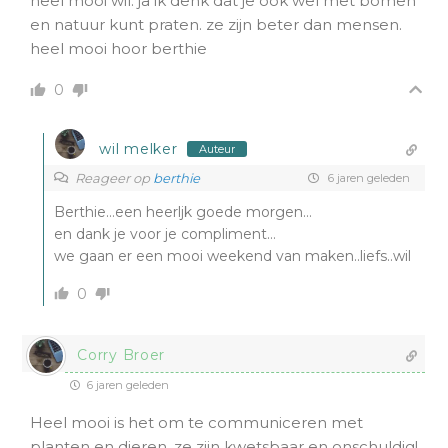
heel mooi wil. ja ik denk dat je ook wel met bomen
en natuur kunt praten. ze zijn beter dan mensen.
heel mooi hoor berthie
0
wil melker
Auteur
Reageer op
berthie
6 jaren geleden
Berthie…een heerljk goede morgen…
en dank je voor je compliment…
we gaan er een mooi weekend van maken..liefs..wil
0
Corry Broer
6 jaren geleden
Heel mooi is het om te communiceren met
planten en dieren, ze zijn kwetsbaar en onschuldig!