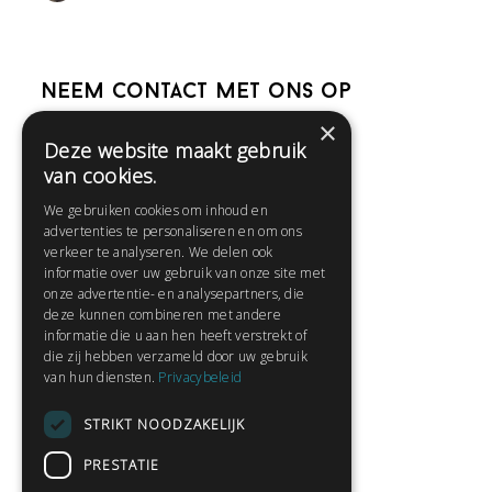
Neem contact met ons op
×
Deze website maakt gebruik
Help
van cookies.
Veelgestelde vragen
We gebruiken cookies om inhoud en
Contact
advertenties te personaliseren en om ons
Huisregels
verkeer te analyseren. We delen ook
informatie over uw gebruik van onze site met
onze advertentie- en analysepartners, die
deze kunnen combineren met andere
Snel naar:
informatie die u aan hen heeft verstrekt of
die zij hebben verzameld door uw gebruik
Gratis aanmelden
van hun diensten.
Privacybeleid
Inloggen
STRIKT NOODZAKELIJK
Privacybeleid
Huisregels
PRESTATIE
Contact