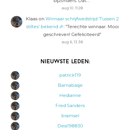
bijzonders. Dat…
”
aug 10, 11:28
Klaas
on
Winnaar schrijfwedstrijd ‘Tussen 2
stiltes’ bekend 🎉
: “
Terechte winnaar. Mooi
geschreven! Gefeliciteerd
”
aug 6, 13:38
Nieuwste leden:
patrick119
Barnabasje
Hedianne
Fred Sanders
bramsel
Desi198830