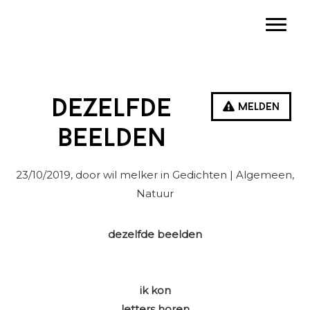
Spring
Door
Spring
Toggle
naar
naar
naar
de
de
de
hoofdnavigatie
hoofd
eerste
inhoud
sidebar
Dezelfde
Melden
beelden
23/10/2019
, door wil melker in
Gedichten
| Algemeen,
Natuur
dezelfde beelden
ik kon
letters horen