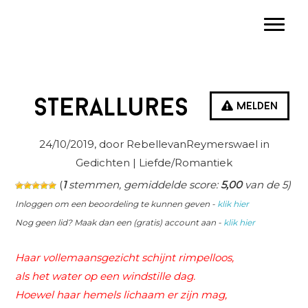
Spring
Door
Spring
Toggle
naar
naar
naar
de
de
de
hoofdnavigatie
hoofd
eerste
inhoud
sidebar
Sterallures
Melden
24/10/2019
, door RebellevanReymerswael in
Gedichten
| Liefde/Romantiek
(
1
stemmen, gemiddelde score:
5,00
van de 5)
Inloggen om een beoordeling te kunnen geven -
klik hier
Nog geen lid? Maak dan een (gratis) account aan -
klik hier
Haar vollemaansgezicht schijnt rimpelloos,
als het water op een windstille dag.
Hoewel haar hemels lichaam er zijn mag,