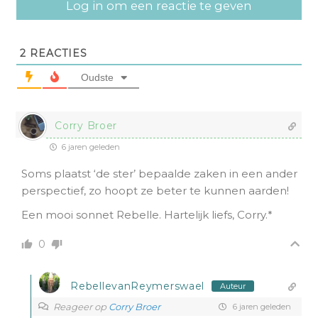
Log in om een reactie te geven
2
REACTIES
Oudste
Corry Broer
6 jaren geleden
Soms plaatst ‘de ster’ bepaalde zaken in een ander
perspectief, zo hoopt ze beter te kunnen aarden!
Een mooi sonnet Rebelle. Hartelijk liefs, Corry.*
0
RebellevanReymerswael
Auteur
Reageer op
Corry Broer
6 jaren geleden