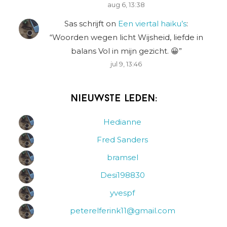
aug 6, 13:38
Sas schrijft
on
Een viertal haiku’s
:
“
Woorden wegen licht Wijsheid, liefde in
balans Vol in mijn gezicht. 😀
”
jul 9, 13:46
Nieuwste leden:
Hedianne
Fred Sanders
bramsel
Desi198830
yvespf
peterelferink11@gmail.com