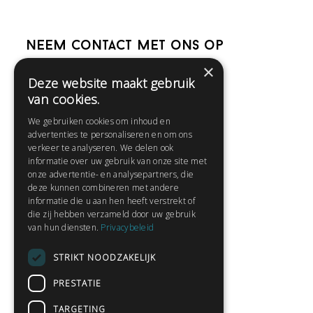
Neem contact met ons op
×
Deze website maakt gebruik
Help
van cookies.
Veelgestelde vragen
We gebruiken cookies om inhoud en
Contact
advertenties te personaliseren en om ons
Huisregels
verkeer te analyseren. We delen ook
informatie over uw gebruik van onze site met
onze advertentie- en analysepartners, die
deze kunnen combineren met andere
Snel naar:
informatie die u aan hen heeft verstrekt of
die zij hebben verzameld door uw gebruik
Gratis aanmelden
van hun diensten.
Privacybeleid
Inloggen
STRIKT NOODZAKELIJK
Privacybeleid
Huisregels
PRESTATIE
Contact
TARGETING