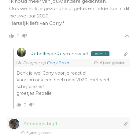
Ik houd meer van jouw andere gedichten.
Ook wens ik je gezondheid, geluk en liefde toe in dit
nieuwe jaar 2020.
Hartelijk liefs van Corry.*
0
RebellevanReymerswael
Auteur
Reageer op
Corry Broer
6 jaren geleden
Dank je wel Corry voor je reactie!
Voor jou ook een heel mooi 2020, met veel
schrijfplezier!
groetjes Rebelle
0
AnnekeSchrijft
6 jaren geleden