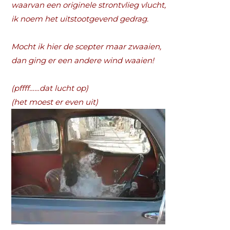
waarvan een originele strontvlieg vlucht,
ik noem het uitstootgevend gedrag.
Mocht ik hier de scepter maar zwaaien,
dan ging er een andere wind waaien!
(pffff……dat lucht op)
(het moest er even uit)