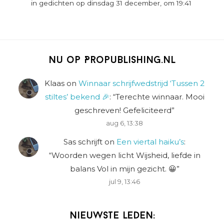
in gedichten op dinsdag 31 december, om 19:41
Nu op Propublishing.nl
Klaas
on
Winnaar schrijfwedstrijd ‘Tussen 2
stiltes’ bekend 🎉
: “
Terechte winnaar. Mooi
geschreven! Gefeliciteerd
”
aug 6, 13:38
Sas schrijft
on
Een viertal haiku’s
:
“
Woorden wegen licht Wijsheid, liefde in
balans Vol in mijn gezicht. 😀
”
jul 9, 13:46
Nieuwste leden: