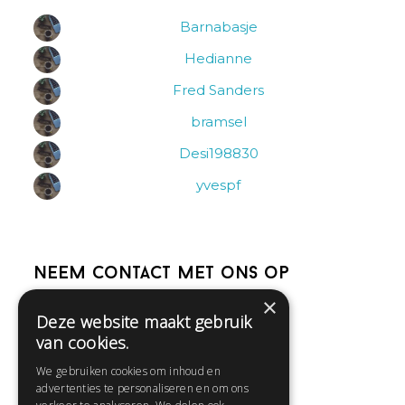
Barnabasje
Hedianne
Fred Sanders
bramsel
Desi198830
yvespf
Neem contact met ons op
×
Deze website maakt gebruik
Help
van cookies.
Veelgestelde vragen
We gebruiken cookies om inhoud en
Contact
advertenties te personaliseren en om ons
Huisregels