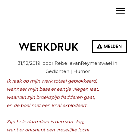
Spring
Door
Spring
Toggle
naar
naar
naar
de
de
de
hoofdnavigatie
hoofd
eerste
inhoud
sidebar
Werkdruk
Melden
31/12/2019
, door RebellevanReymerswael in
Gedichten
| Humor
Ik raak op mijn werk totaal geblokkeerd,
wanneer mijn baas er eentje vliegen laat,
waarvan zijn broekspijp fladderen gaat,
en de boel met een knal explodeert.
Zijn hele darmflora is dan van slag,
want er ontsnapt een vreselijke lucht,