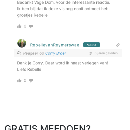
Bedankt Vage Dom, voor de interessante reactie.
Ik ben blij dat ik deze vis nog nooit ontmoet heb.
groetjes Rebelle
0
RebellevanReymerswael
Auteur
Reageer op
Corry Broer
6 jaren geleden
Dank je Corry. Daar word ik haast verlegen van!
Liefs Rebelle
0
Primaire
GRATIS MEEDOEN?