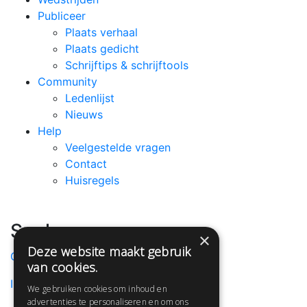
Publiceer
Plaats verhaal
Plaats gedicht
Schrijftips & schrijftools
Community
Ledenlijst
Nieuws
Help
Veelgestelde vragen
Contact
Huisregels
Snel naar:
×
Deze website maakt gebruik
Gratis aanmelden
van cookies.
Inloggen
We gebruiken cookies om inhoud en
advertenties te personaliseren en om ons