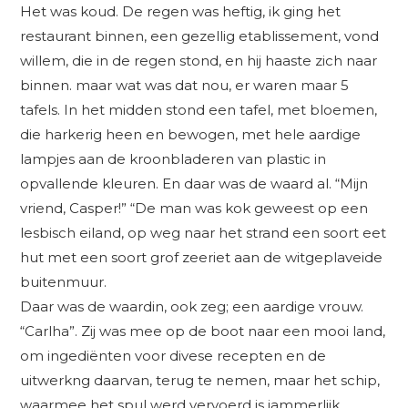
Het was koud. De regen was heftig, ik ging het
restaurant binnen, een gezellig etablissement, vond
willem, die in de regen stond, en hij haaste zich naar
binnen. maar wat was dat nou, er waren maar 5
tafels. In het midden stond een tafel, met bloemen,
die harkerig heen en bewogen, met hele aardige
lampjes aan de kroonbladeren van plastic in
opvallende kleuren. En daar was de waard al. “Mijn
vriend, Casper!” “De man was kok geweest op een
lesbisch eiland, op weg naar het strand een soort eet
hut met een soort grof zeeriet aan de witgeplaveide
buitenmuur.
Daar was de waardin, ook zeg; een aardige vrouw.
“Carlha”. Zij was mee op de boot naar een mooi land,
om ingediënten voor divese recepten en de
uitwerkng daarvan, terug te nemen, maar het schip,
waarmee het spul werd vervoerd is jammerlijk