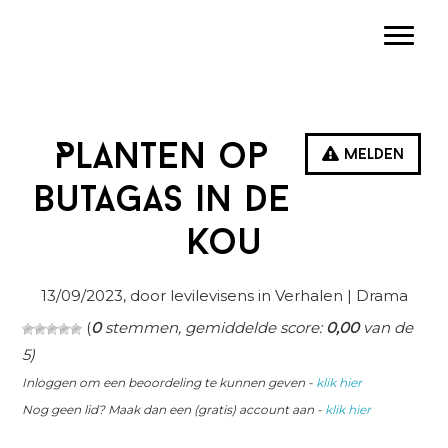
Spring
Door
Spring
Toggle
naar
naar
naar
de
de
de
hoofdnavigatie
hoofd
eerste
inhoud
sidebar
Planten op
Melden
butagas in de
kou
13/09/2023
, door levilevisens in
Verhalen
| Drama
(
0
stemmen, gemiddelde score:
0,00
van de
5)
Inloggen om een beoordeling te kunnen geven -
klik hier
Nog geen lid? Maak dan een (gratis) account aan -
klik hier