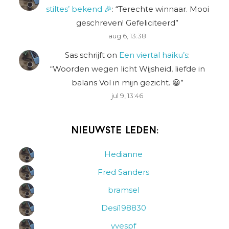
stiltes’ bekend 🎉
: “
Terechte winnaar. Mooi
geschreven! Gefeliciteerd
”
aug 6, 13:38
Sas schrijft
on
Een viertal haiku’s
:
“
Woorden wegen licht Wijsheid, liefde in
balans Vol in mijn gezicht. 😀
”
jul 9, 13:46
Nieuwste leden:
Hedianne
Fred Sanders
bramsel
Desi198830
yvespf