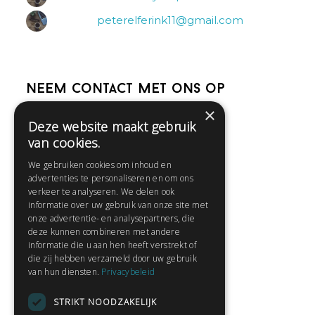
peterelferink11@gmail.com
Neem contact met ons op
×
Deze website maakt gebruik
Help
van cookies.
Veelgestelde vragen
We gebruiken cookies om inhoud en
Contact
advertenties te personaliseren en om ons
Huisregels
verkeer te analyseren. We delen ook
informatie over uw gebruik van onze site met
onze advertentie- en analysepartners, die
deze kunnen combineren met andere
Snel naar:
informatie die u aan hen heeft verstrekt of
die zij hebben verzameld door uw gebruik
Gratis aanmelden
van hun diensten.
Privacybeleid
Inloggen
STRIKT NOODZAKELIJK
Privacybeleid