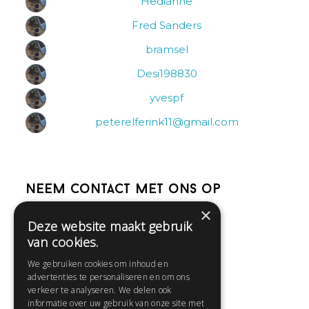
Hedianne
Fred Sanders
bramsel
Desi198830
yvespf
peterelferink11@gmail.com
Neem contact met ons op
×
Deze website maakt gebruik
Help
van cookies.
Veelgestelde vragen
We gebruiken cookies om inhoud en
Contact
advertenties te personaliseren en om ons
Huisregels
verkeer te analyseren. We delen ook
informatie over uw gebruik van onze site met