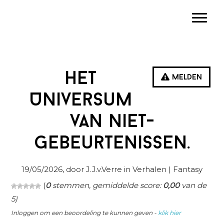
Spring
Door
Spring
Toggle
naar
naar
naar
de
de
de
hoofdnavigatie
hoofd
eerste
inhoud
sidebar
Het
Melden
Universum
van Niet-
Gebeurtenissen.
19/05/2026
, door J.J.v.Verre in
Verhalen
| Fantasy
(
0
stemmen, gemiddelde score:
0,00
van de
5)
Inloggen om een beoordeling te kunnen geven -
klik hier