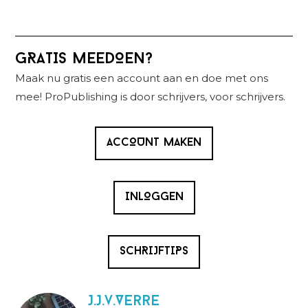
Primaire
GRATIS MEEDOEN?
Sidebar
Maak nu gratis een account aan en doe met ons
mee! ProPublishing is door schrijvers, voor schrijvers.
ACCOUNT MAKEN
INLOGGEN
SCHRIJFTIPS
J.J.v.Verre