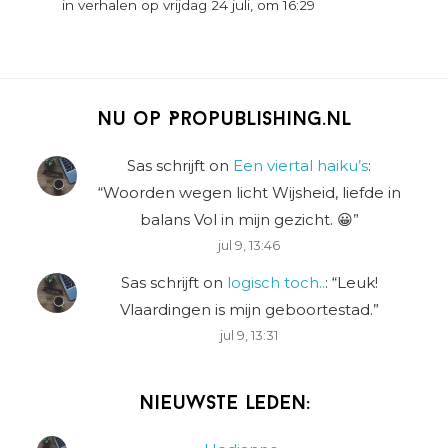
in verhalen op vrijdag 24 juli, om 16:29
Nu op Propublishing.nl
Sas schrijft
on
Een viertal haiku’s
:
“
Woorden wegen licht Wijsheid, liefde in
balans Vol in mijn gezicht. 😀
”
jul 9, 13:46
Sas schrijft
on
logisch toch..
: “
Leuk!
Vlaardingen is mijn geboortestad.
”
jul 9, 13:31
Nieuwste leden: