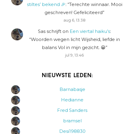
stiltes’ bekend 🎉
: “
Terechte winnaar. Mooi
geschreven! Gefeliciteerd
”
aug 6, 13:38
Sas schrijft
on
Een viertal haiku’s
:
“
Woorden wegen licht Wijsheid, liefde in
balans Vol in mijn gezicht. 😀
”
jul 9, 13:46
Nieuwste leden:
Barnabasje
Hedianne
Fred Sanders
bramsel
Desi198830