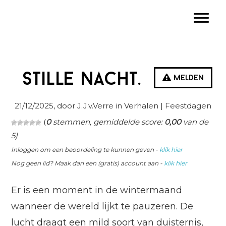
Spring
Door
Spring
Toggle
naar
naar
naar
de
de
de
hoofdnavigatie
hoofd
eerste
inhoud
sidebar
Stille nacht.
Melden
21/12/2025
, door J.J.v.Verre in
Verhalen
| Feestdagen
(
0
stemmen, gemiddelde score:
0,00
van de
5)
Inloggen om een beoordeling te kunnen geven -
klik hier
Nog geen lid? Maak dan een (gratis) account aan -
klik hier
Er is een moment in de wintermaand
wanneer de wereld lijkt te pauzeren. De
lucht draagt een mild soort van duisternis,