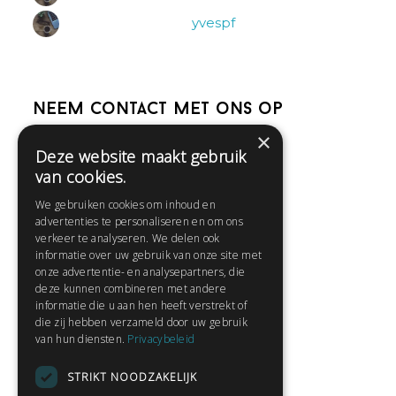
yvespf
Neem contact met ons op
×
Deze website maakt gebruik
Help
van cookies.
Veelgestelde vragen
We gebruiken cookies om inhoud en
Contact
advertenties te personaliseren en om ons
Huisregels
verkeer te analyseren. We delen ook
informatie over uw gebruik van onze site met
onze advertentie- en analysepartners, die
deze kunnen combineren met andere
Snel naar:
informatie die u aan hen heeft verstrekt of
die zij hebben verzameld door uw gebruik
Gratis aanmelden
van hun diensten.
Privacybeleid
Inloggen
STRIKT NOODZAKELIJK
Privacybeleid