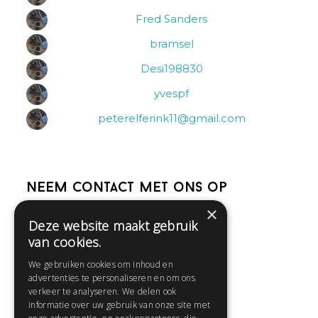
Fred Sanders
bramsel
Desi198830
yvespf
peterelferink11@gmail.com
Neem contact met ons op
×
Deze website maakt gebruik
Help
van cookies.
Veelgestelde vragen
We gebruiken cookies om inhoud en
Contact
advertenties te personaliseren en om ons
Huisregels
verkeer te analyseren. We delen ook
informatie over uw gebruik van onze site met