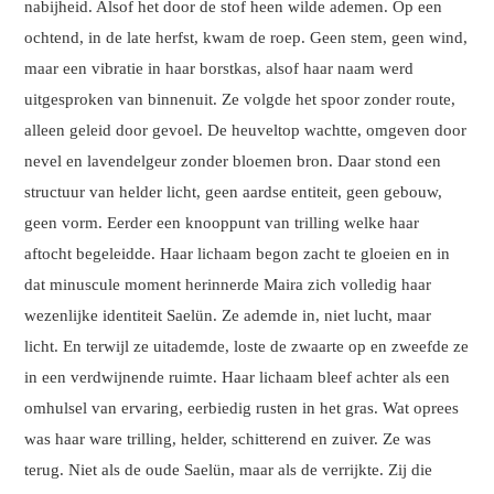
nabijheid. Alsof het door de stof heen wilde ademen. Op een
ochtend, in de late herfst, kwam de roep. Geen stem, geen wind,
maar een vibratie in haar borstkas, alsof haar naam werd
uitgesproken van binnenuit. Ze volgde het spoor zonder route,
alleen geleid door gevoel. De heuveltop wachtte, omgeven door
nevel en lavendelgeur zonder bloemen bron. Daar stond een
structuur van helder licht, geen aardse entiteit, geen gebouw,
geen vorm. Eerder een knooppunt van trilling welke haar
aftocht begeleidde.
Haar lichaam begon zacht te gloeien en in
dat minuscule moment herinnerde Maira zich volledig haar
wezenlijke identiteit Saelün. Ze ademde in, niet lucht, maar
licht. En terwijl ze uitademde, loste de zwaarte op en zweefde ze
in een verdwijnende ruimte. Haar lichaam bleef achter als een
omhulsel van ervaring, eerbiedig rusten in het gras. Wat oprees
was haar ware trilling, helder, schitterend en zuiver. Ze was
terug. Niet als de oude Saelün, maar als de verrijkte. Zij die