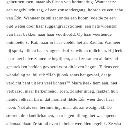
gebeurtenissen, maar als flitsen van herinnering. Wanneer ze
een vogelvlucht zag, of een zonsondergang, hoorde ze een echo
van Éón. Wanneer ze stil zat onder een boom, voelde ze een
oud weten door haar ruggengraat stromen, een hete vloeistof
van haar bekken naar haar voorhoofd. Op haar veertiende
ontmoette ze Kai, maar in haar voelde het als Raelûn. Wanneer
hij sprak, trilden haar vingers alsof ze wilden oplichten. Hij leek
haar met halve zinnen te begrijpen, alsof ze samen al duizend
gesprekken hadden gevoerd voor dit leven begon. Tijdens een
wandeling zei hij stil: “Heb jij ook soms het gevoel, dat je
verdicht bent uit iets veel lichters?” Maira keek hem aan, niet
verbaasd, maar herkennend. Toen, zonder uitleg, raakten hun
handen elkaar.
En in dat moment flitste Éón weer door haar
heen. Niet als een herinnering, maar als aanwezigheid. De
sterren, de klanklichamen, haar eigen trilling, het was opeens
allemaal daar. Ze stond even in beide werelden tegelijk. Ze wist