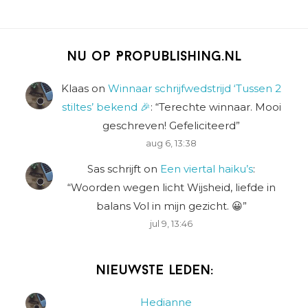
Nu op Propublishing.nl
Klaas
on
Winnaar schrijfwedstrijd ‘Tussen 2
stiltes’ bekend 🎉
: “
Terechte winnaar. Mooi
geschreven! Gefeliciteerd
”
aug 6, 13:38
Sas schrijft
on
Een viertal haiku’s
:
“
Woorden wegen licht Wijsheid, liefde in
balans Vol in mijn gezicht. 😀
”
jul 9, 13:46
Nieuwste leden:
Hedianne