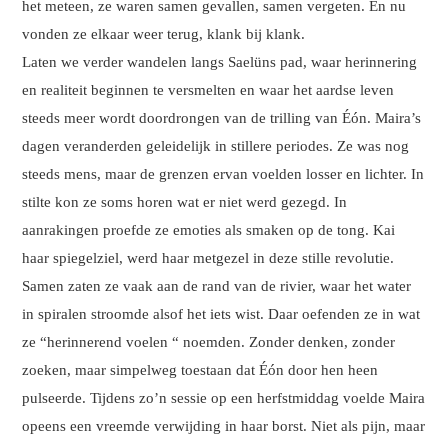
het meteen, ze waren samen gevallen, samen vergeten. En nu
vonden ze elkaar weer terug, klank bij klank.
Laten we verder wandelen langs Saelüns pad, waar herinnering
en realiteit beginnen te versmelten en waar het aardse leven
steeds meer wordt doordrongen van de trilling van Éón. Maira’s
dagen veranderden geleidelijk in stillere periodes. Ze was nog
steeds mens, maar de grenzen ervan voelden losser en lichter. In
stilte kon ze soms horen wat er niet werd gezegd. In
aanrakingen proefde ze emoties als smaken op de tong. Kai
haar spiegelziel, werd haar metgezel in deze stille revolutie.
Samen zaten ze vaak aan de rand van de rivier, waar het water
in spiralen stroomde alsof het iets wist. Daar oefenden ze in wat
ze “herinnerend voelen “ noemden. Zonder denken, zonder
zoeken, maar simpelweg toestaan dat Éón door hen heen
pulseerde. Tijdens zo’n sessie op een herfstmiddag voelde Maira
opeens een vreemde verwijding in haar borst. Niet als pijn, maar