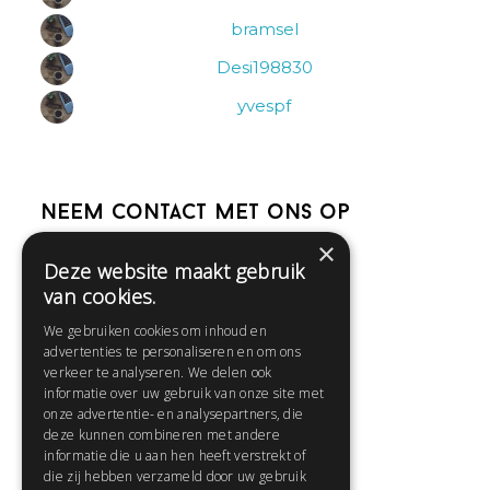
bramsel
Desi198830
yvespf
Neem contact met ons op
×
Deze website maakt gebruik
Help
van cookies.
Veelgestelde vragen
We gebruiken cookies om inhoud en
Contact
advertenties te personaliseren en om ons
Huisregels
verkeer te analyseren. We delen ook
informatie over uw gebruik van onze site met
onze advertentie- en analysepartners, die
deze kunnen combineren met andere
Snel naar:
informatie die u aan hen heeft verstrekt of
die zij hebben verzameld door uw gebruik