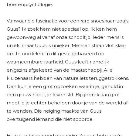
boerenpsychologie.
Vanwaar die fascinatie voor een rare snoeshaan zoals
Guus? Ik zoek hem niet speciaal op. Ik ken hem
gewoonweg al vanaf onze schooltijd. Ieder mens is
uniek, maar Guus is unieker. Mensen staan vlot klaar
om te oordelen. In dit geval gebaseerd op
waarneembare raarheid. Guus leeft namelijk
enigszins afgekeerd van de maatschappij. Alle
kluizenaars hebben van nature iets teruggetrokkens.
Dan kun je een grot opzoeken waarin je, gehuld in
een grauw habijt, je leven slijt. Bij gebrek aan grot
moet je je echter behelpen door je van de wereld af
te wenden. Die neiging maakte van Guus
overtuigend iemand die niet spoorde.
Hij was schrikbarend onhandig. Zelden heb ik zo’n