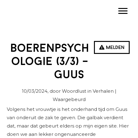
Spring
Door
Spring
Toggle
naar
naar
naar
de
de
de
hoofdnavigatie
hoofd
eerste
inhoud
sidebar
Boerenpsych
Melden
ologie (3/3) –
Guus
10/03/2024
, door Woordlust in
Verhalen
|
Waargebeurd
Volgens het vrouwtje is het onderhand tijd om Guus
van onderuit de zak te geven. Die galbak verdient
dat, maar dat gebeurt elders op mijn eigen site. Hier
doen we aan lekker ongenuanceerde