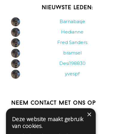
Nieuwste leden:
Barnabasje
Hedianne
Fred Sanders
bramsel
Desi198830
yvespf
Neem contact met ons op
×
Deze website maakt gebruik
Help
van cookies.
Veelgestelde vragen