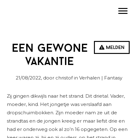
Spring
Door
Spring
Toggle
naar
naar
naar
de
de
de
hoofdnavigatie
hoofd
eerste
inhoud
sidebar
Een gewone
Melden
vakantie
21/08/2022
, door christof in
Verhalen
| Fantasy
Zij gingen dikwijls naar het strand. Dit drietal. Vader,
moeder, kind. Het jongetje was verslaafd aan
dropschuimbokken. Zijn moeder nam ze uit de
strandtas en de jongen kreeg er maar liefst drie en
had er onderweg ook al zo’n 16 opgegeten. Op een
keer waren zij, hij en zij ouders, op het strand in