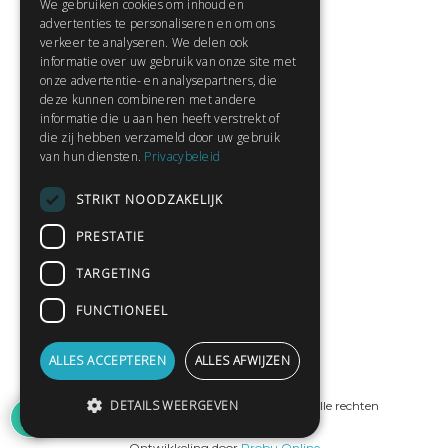
We gebruiken cookies om inhoud en
Contact
advertenties te personaliseren en om ons
Huisregels
verkeer te analyseren. We delen ook
informatie over uw gebruik van onze site met
onze advertentie- en analysepartners, die
deze kunnen combineren met andere
Snel naar:
informatie die u aan hen heeft verstrekt of
die zij hebben verzameld door uw gebruik
Gratis aanmelden
van hun diensten.
Privacybeleid
Inloggen
STRIKT NOODZAKELIJK
Privacybeleid
Huisregels
PRESTATIE
Contact
TARGETING
Verhalen lezen
FUNCTIONEEL
Gedichten lezen
Schrijfwedstrijden
ALLES ACCEPTEREN
ALLES AFWIJZEN
Schrijftips
DETAILS WEERGEVEN
© Copyright 2019 - 2026
ProPublishing
· Alle rechten
voorbehouden
Ontwikkeling door
Probu Online