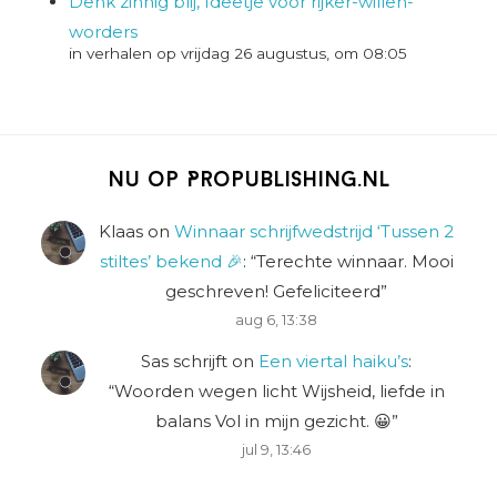
Denk zinnig blij, Ideetje voor rijker-willen-
worders
in verhalen op vrijdag 26 augustus, om 08:05
Nu op Propublishing.nl
Klaas
on
Winnaar schrijfwedstrijd ‘Tussen 2
stiltes’ bekend 🎉
: “
Terechte winnaar. Mooi
geschreven! Gefeliciteerd
”
aug 6, 13:38
Sas schrijft
on
Een viertal haiku’s
:
“
Woorden wegen licht Wijsheid, liefde in
balans Vol in mijn gezicht. 😀
”
jul 9, 13:46