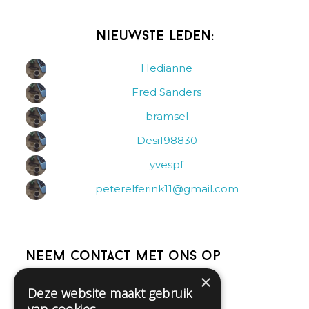
Nieuwste leden:
Hedianne
Fred Sanders
bramsel
Desi198830
yvespf
peterelferink11@gmail.com
Neem contact met ons op
×
Deze website maakt gebruik
Help