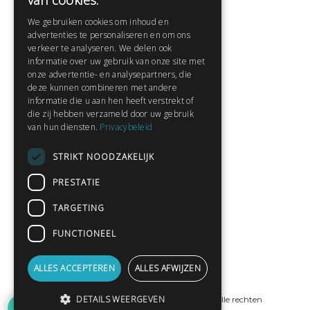
van cookies.
Veelgestelde vragen
We gebruiken cookies om inhoud en
Contact
advertenties te personaliseren en om ons
Huisregels
verkeer te analyseren. We delen ook
informatie over uw gebruik van onze site met
onze advertentie- en analysepartners, die
deze kunnen combineren met andere
Snel naar:
informatie die u aan hen heeft verstrekt of
die zij hebben verzameld door uw gebruik
Gratis aanmelden
van hun diensten.
Privacybeleid
Inloggen
STRIKT NOODZAKELIJK
Privacybeleid
Huisregels
PRESTATIE
Contact
TARGETING
Verhalen lezen
FUNCTIONEEL
Gedichten lezen
Schrijfwedstrijden
ALLES ACCEPTEREN
ALLES AFWIJZEN
Schrijftips
DETAILS WEERGEVEN
© Copyright 2019 - 2026
ProPublishing
· Alle rechten