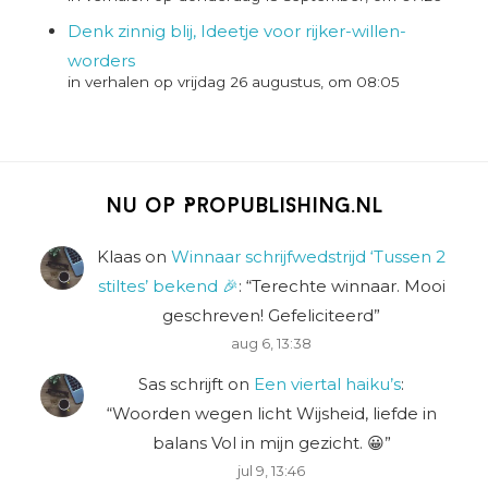
Denk zinnig blij, Ideetje voor rijker-willen-
worders
in verhalen op vrijdag 26 augustus, om 08:05
Nu op Propublishing.nl
Klaas
on
Winnaar schrijfwedstrijd ‘Tussen 2
stiltes’ bekend 🎉
: “
Terechte winnaar. Mooi
geschreven! Gefeliciteerd
”
aug 6, 13:38
Sas schrijft
on
Een viertal haiku’s
:
“
Woorden wegen licht Wijsheid, liefde in
balans Vol in mijn gezicht. 😀
”
jul 9, 13:46