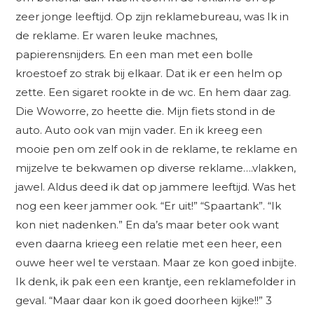
zeer jonge leeftijd. Op zijn reklamebureau, was Ik in
de reklame. Er waren leuke machnes,
papierensnijders. En een man met een bolle
kroestoef zo strak bij elkaar. Dat ik er een helm op
zette. Een sigaret rookte in de wc. En hem daar zag.
Die Woworre, zo heette die. Mijn fiets stond in de
auto. Auto ook van mijn vader. En ik kreeg een
mooie pen om zelf ook in de reklame, te reklame en
mijzelve te bekwamen op diverse reklame….vlakken,
jawel. Aldus deed ik dat op jammere leeftijd. Was het
nog een keer jammer ook. “Er uit!” “Spaartank”. “Ik
kon niet nadenken.” En da’s maar beter ook want
even daarna krieeg een relatie met een heer, een
ouwe heer wel te verstaan. Maar ze kon goed inbijte.
Ik denk, ik pak een een krantje, een reklamefolder in
geval. “Maar daar kon ik goed doorheen kijke!!” 3