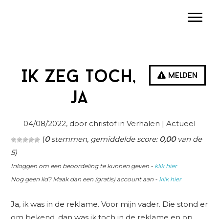
Spring
Door
Spring
Toggle
naar
naar
naar
de
de
de
hoofdnavigatie
hoofd
eerste
inhoud
sidebar
Ik zeg toch,
Melden
ja
04/08/2022
, door christof in
Verhalen
| Actueel
(
0
stemmen, gemiddelde score:
0,00
van de
5)
Inloggen om een beoordeling te kunnen geven -
klik hier
Nog geen lid? Maak dan een (gratis) account aan -
klik hier
Ja, ik was in de reklame. Voor mijn vader. Die stond er
om bekend. dan was ik toch in de reklame en op