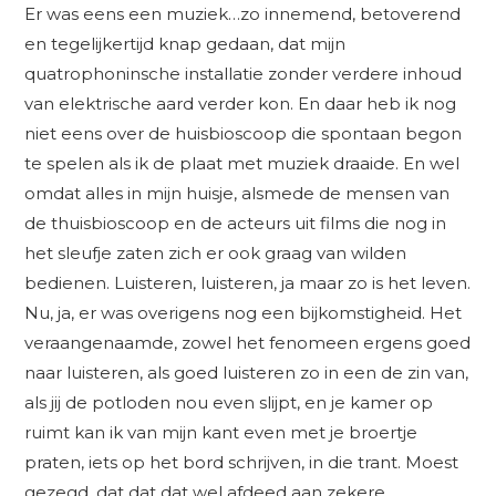
Er was eens een muziek…zo innemend, betoverend
en tegelijkertijd knap gedaan, dat mijn
quatrophoninsche installatie zonder verdere inhoud
van elektrische aard verder kon. En daar heb ik nog
niet eens over de huisbioscoop die spontaan begon
te spelen als ik de plaat met muziek draaide. En wel
omdat alles in mijn huisje, alsmede de mensen van
de thuisbioscoop en de acteurs uit films die nog in
het sleufje zaten zich er ook graag van wilden
bedienen. Luisteren, luisteren, ja maar zo is het leven.
Nu, ja, er was overigens nog een bijkomstigheid. Het
veraangenaamde, zowel het fenomeen ergens goed
naar luisteren, als goed luisteren zo in een de zin van,
als jij de potloden nou even slijpt, en je kamer op
ruimt kan ik van mijn kant even met je broertje
praten, iets op het bord schrijven, in die trant. Moest
gezegd, dat dat dat wel afdeed aan zekere