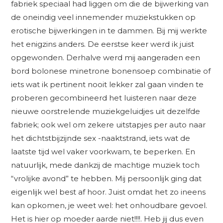
fabriek speciaal had liggen om die de bijwerking van
de oneindig veel innemender muziekstukken op
erotische bijwerkingen in te dammen. Bij mij werkte
het enigzins anders. De eerstse keer werd ik juist
opgewonden. Derhalve werd mij aangeraden een
bord bolonese minetrone bonensoep combinatie of
iets wat ik pertinent nooit lekker zal gaan vinden te
proberen gecombineerd het luisteren naar deze
nieuwe oorstrelende muziekgeluidjes uit dezelfde
fabriek; ook wel om zekere uitstapjes per auto naar
het dichtstbijzijnde sex -naaktstrand, iets wat de
laatste tijd wel vaker voorkwam, te beperken. En
natuurlijk, mede dankzij de machtige muziek toch
“vrolijke avond” te hebben. Mij persoonlijk ging dat
eigenlijk wel best af hoor. Juist omdat het zo ineens
kan opkomen, je weet wel: het onhoudbare gevoel.
Het is hier op moeder aarde niet!!!!. Heb jij dus even