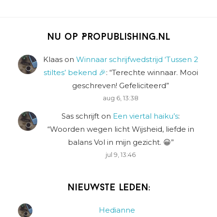
Nu op Propublishing.nl
Klaas
on
Winnaar schrijfwedstrijd ‘Tussen 2
stiltes’ bekend 🎉
: “
Terechte winnaar. Mooi
geschreven! Gefeliciteerd
”
aug 6, 13:38
Sas schrijft
on
Een viertal haiku’s
:
“
Woorden wegen licht Wijsheid, liefde in
balans Vol in mijn gezicht. 😀
”
jul 9, 13:46
Nieuwste leden:
Hedianne