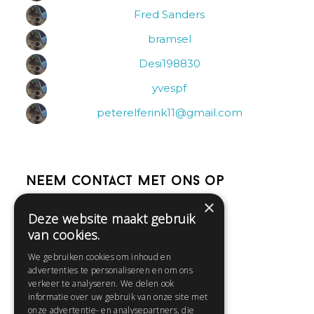
Fred Sanders
bramsel
Desi198830
yvespf
peterelferink11@gmail.com
Neem contact met ons op
×
Deze website maakt gebruik
Help
van cookies.
Veelgestelde vragen
We gebruiken cookies om inhoud en
Contact
advertenties te personaliseren en om ons
Huisregels
verkeer te analyseren. We delen ook
informatie over uw gebruik van onze site met
onze advertentie- en analysepartners, die