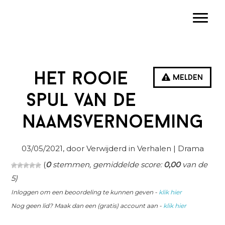
Spring
Door
Spring
Toggle
naar
naar
naar
de
de
de
hoofdnavigatie
hoofd
eerste
inhoud
sidebar
Het rooie
Melden
spul van de
naamsvernoeming
03/05/2021
, door Verwijderd in
Verhalen
| Drama
(
0
stemmen, gemiddelde score:
0,00
van de
5)
Inloggen om een beoordeling te kunnen geven -
klik hier
Nog geen lid? Maak dan een (gratis) account aan -
klik hier