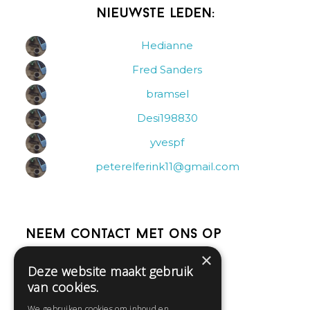
Nieuwste leden:
Hedianne
Fred Sanders
bramsel
Desi198830
yvespf
peterelferink11@gmail.com
Neem contact met ons op
×
Deze website maakt gebruik
Help
van cookies.
Veelgestelde vragen
We gebruiken cookies om inhoud en