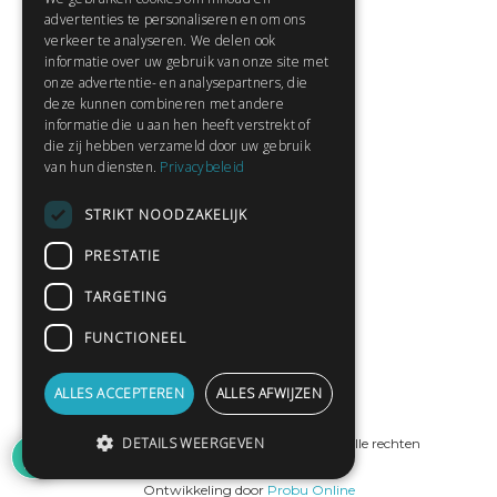
Contact
advertenties te personaliseren en om ons
Huisregels
verkeer te analyseren. We delen ook
informatie over uw gebruik van onze site met
onze advertentie- en analysepartners, die
deze kunnen combineren met andere
Snel naar:
informatie die u aan hen heeft verstrekt of
die zij hebben verzameld door uw gebruik
Gratis aanmelden
van hun diensten.
Privacybeleid
Inloggen
STRIKT NOODZAKELIJK
Privacybeleid
Huisregels
PRESTATIE
Contact
TARGETING
Verhalen lezen
FUNCTIONEEL
Gedichten lezen
Schrijfwedstrijden
ALLES ACCEPTEREN
ALLES AFWIJZEN
Schrijftips
1
DETAILS WEERGEVEN
© Copyright 2019 - 2026
ProPublishing
· Alle rechten
voorbehouden
Ontwikkeling door
Probu Online