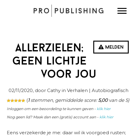
Spring
Door
Spring
Toggle
naar
naar
naar
de
de
de
hoofdnavigatie
hoofd
eerste
inhoud
sidebar
Allerzielen;
Melden
geen lichtje
voor jou
02/11/2020
, door Cathy in
Verhalen
| Autobiografisch
(
1
stemmen, gemiddelde score:
5,00
van de 5)
Inloggen om een beoordeling te kunnen geven -
klik hier
Nog geen lid? Maak dan een (gratis) account aan -
klik hier
Eens verzekerde je me: daar wil ik voorgoed rusten;