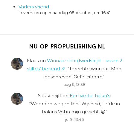
Vaders vriend
in verhalen op maandag 05 oktober, om 16:41
Nu op Propublishing.nl
Klaas
on
Winnaar schrijfwedstrijd ‘Tussen 2
stiltes’ bekend 🎉
: “
Terechte winnaar. Mooi
geschreven! Gefeliciteerd
”
aug 6, 13:38
Sas schrijft
on
Een viertal haiku’s
:
“
Woorden wegen licht Wijsheid, liefde in
balans Vol in mijn gezicht. 😀
”
jul 9, 13:46