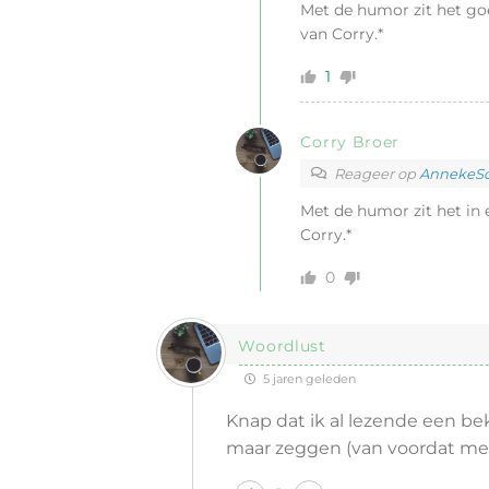
Met de humor zit het goe
van Corry.*
1
Corry Broer
Reageer op
AnnekeSch
Met de humor zit het in 
Corry.*
0
Woordlust
5 jaren geleden
Knap dat ik al lezende een be
maar zeggen (van voordat me