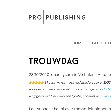
Spring
Door
Spring
naar
naar
naar
de
de
de
hoofdnavigatie
hoofd
eerste
inhoud
sidebar
Home
Gedichte
Trouwdag
28/10/2020
, door rsjcom in
Verhalen
| Actuee
(
1
stemmen, gemiddelde score:
5,00
Inloggen om een beoordeling te kunnen geven -
klik hi
Nog geen lid? Maak dan een (gratis) account aan -
klik 
Laatst had ik het al over romantiek binnen on