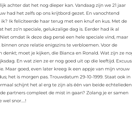
lijk achter dat het nog dieper kan. Vandaag zijn we 21 jaar
uw had het zelfs op ons krijtbord gezet. En vanochtend
 ik? Ik feliciteerde haar terug met een knuf en kus. Met de
et zo’n speciale, gelukzalige dag is. Eerder had ik al
 Niet omdat ik deze dag persé een hele speciale vind, maar
innen onze relatie enigszins te verbloemen. Voor de
 denkt; moet je kijken, die Bianca en Ronald. Wat zijn ze no
jksdag. En wat zien ze er nog goed uit op die leeftijd. Excuus
ie. Maar goed, even later kreeg ik een appje van mijn vrouw
us; het is morgen pas. Trouwdatum 29-10-1999. Staat ook in
maal schijnt het al erg te zijn als één van beide echtelieden
de partners compleet de mist in gaan? Zolang je er samen
e wel snor….!