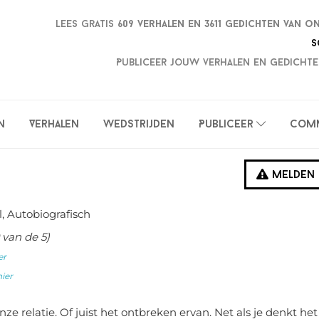
Lees gratis
609 verhalen en
3611 gedichten van o
S
Publiceer jouw verhalen en gedichte
n
Verhalen
Wedstrijden
Publiceer
Com
Melden
l, Autobiografisch
van de 5)
er
hier
ze relatie. Of juist het ontbreken ervan. Net als je denkt het