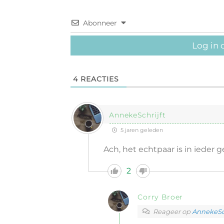
Abonneer
Log in 
4
REACTIES
AnnekeSchrijft
5 jaren geleden
Ach, het echtpaar is in ieder 
2
Corry Broer
Reageer op
AnnekeSch