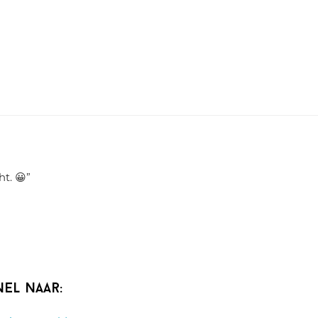
ht. 😀
”
nel naar: