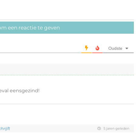
om een reactie te geven
Oudste
geval eensgezind!
rijft
5 jaren geleden