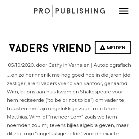
Spring
Door
Spring
Toggle
naar
naar
naar
de
de
de
hoofdnavigatie
hoofd
eerste
inhoud
sidebar
Vaders vriend
Melden
05/10/2020
, door Cathy in
Verhalen
| Autobiografisch
….en zo herinner ik me nog goed hoe in die jaren (de
zestiger jaren) vaders vriend van kantoor, genaamd
Wim, bij ons aan huis kwam en Shakespeare voor
hem reciteerde (“to be or not to be”) om vader te
troosten met zijn ongelukkige zoon; mijn broer
Matthias. Wim, of “meneer Lem” zoals we hem
noemden zou mij tevens bijles algebra geven, maar
dit zou mijn “ongelukkige liefde” voor de exacte