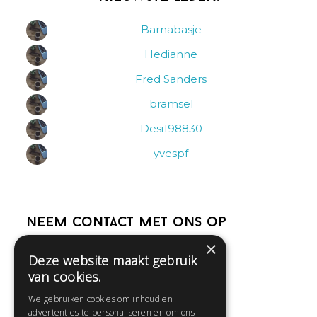
Barnabasje
Hedianne
Fred Sanders
bramsel
Desi198830
yvespf
Neem contact met ons op
×
Deze website maakt gebruik
Help
van cookies.
Veelgestelde vragen
We gebruiken cookies om inhoud en
Contact
advertenties te personaliseren en om ons