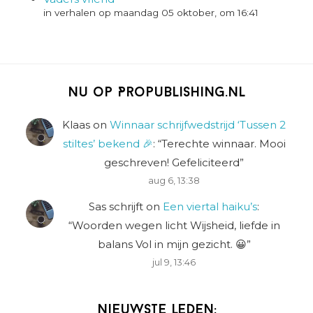
in verhalen op maandag 05 oktober, om 16:41
Nu op Propublishing.nl
Klaas
on
Winnaar schrijfwedstrijd ‘Tussen 2
stiltes’ bekend 🎉
: “
Terechte winnaar. Mooi
geschreven! Gefeliciteerd
”
aug 6, 13:38
Sas schrijft
on
Een viertal haiku’s
:
“
Woorden wegen licht Wijsheid, liefde in
balans Vol in mijn gezicht. 😀
”
jul 9, 13:46
Nieuwste leden: