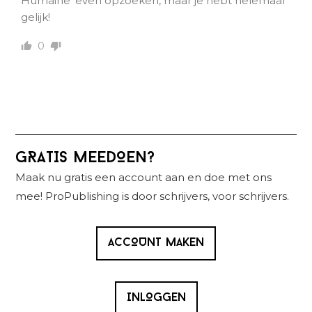
Humaine’ even opzoeken, maar je hebt helemaal
gelijk!
0
Primaire
GRATIS MEEDOEN?
Sidebar
Maak nu gratis een account aan en doe met ons
mee! ProPublishing is door schrijvers, voor schrijvers.
ACCOUNT MAKEN
INLOGGEN