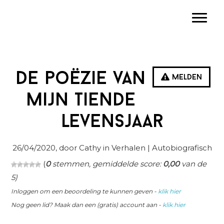
Spring
Door
Spring
Toggle
naar
naar
naar
de
de
de
hoofdnavigatie
hoofd
eerste
inhoud
sidebar
De poëzie van
Melden
mijn tiende
levensjaar
26/04/2020
, door Cathy in
Verhalen
| Autobiografisch
(
0
stemmen, gemiddelde score:
0,00
van de
5)
Inloggen om een beoordeling te kunnen geven -
klik hier
Nog geen lid? Maak dan een (gratis) account aan -
klik hier