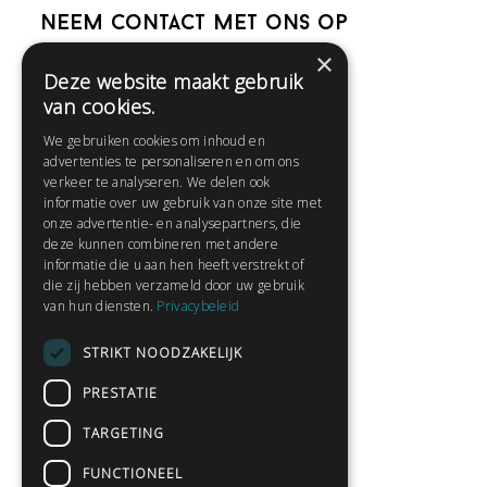
Neem contact met ons op
×
Deze website maakt gebruik
Help
van cookies.
Veelgestelde vragen
We gebruiken cookies om inhoud en
Contact
advertenties te personaliseren en om ons
Huisregels
verkeer te analyseren. We delen ook
informatie over uw gebruik van onze site met
onze advertentie- en analysepartners, die
deze kunnen combineren met andere
Snel naar:
informatie die u aan hen heeft verstrekt of
die zij hebben verzameld door uw gebruik
Gratis aanmelden
van hun diensten.
Privacybeleid
Inloggen
STRIKT NOODZAKELIJK
Privacybeleid
Huisregels
PRESTATIE
Contact
TARGETING
Verhalen lezen
FUNCTIONEEL
Gedichten lezen