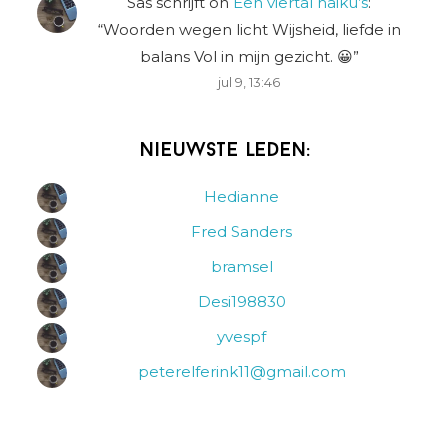
Sas schrijft
on
Een viertal haiku’s
:
“
Woorden wegen licht Wijsheid, liefde in
balans Vol in mijn gezicht. 😀
”
jul 9, 13:46
Nieuwste leden:
Hedianne
Fred Sanders
bramsel
Desi198830
yvespf
peterelferink11@gmail.com