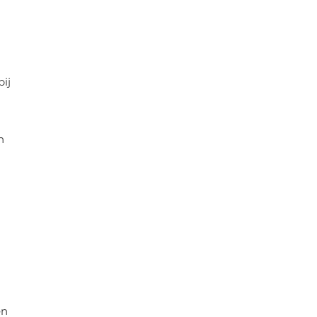
ij
n
en