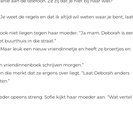
ie aan de telefoon. Ze zij dat je niet bij haar was?”
e weet de regels en dat ik altijd wil weten waar je bent, laa
lijk ook niet liegen tegen haar moeder. “Ja mam. Deborah is ee
t buurthuis in die straat.”
 Maar leuk een nieuw vriendinnetje en heeft ze broertjes en
ijn vriendinnenboek schrijven morgen.”
 die merkt dat ze ergens over liegt. “Laat Deborah anders
ten.”
eder opeens streng. Sofie kijkt haar moeder aan. “Wat vertel 