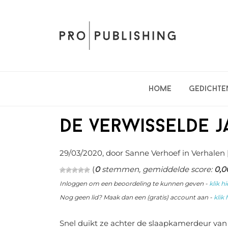
Spring
Door
Spring
naar
naar
naar
de
de
de
hoofdnavigatie
hoofd
eerste
inhoud
sidebar
Home
Gedichte
De verwisselde ja
29/03/2020
, door Sanne Verhoef in
Verhalen
(
0
stemmen, gemiddelde score:
0,0
Inloggen om een beoordeling te kunnen geven -
klik hi
Nog geen lid? Maak dan een (gratis) account aan -
klik 
Snel duikt ze achter de slaapkamerdeur va