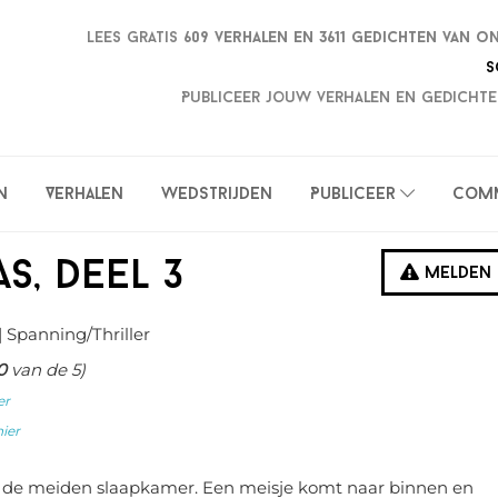
Lees gratis
609 verhalen en
3611 gedichten van o
S
Publiceer jouw verhalen en gedichte
n
Verhalen
Wedstrijden
Publiceer
Com
s, deel 3
Melden
| Spanning/Thriller
0
van de 5)
er
hier
n de meiden slaapkamer. Een meisje komt naar binnen en