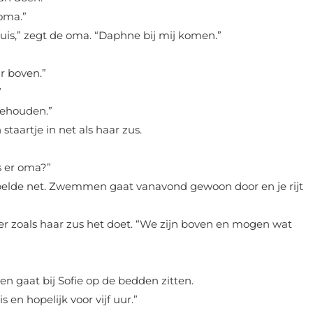
 oma.”
thuis,” zegt de oma. “Daphne bij mij komen.”
ar boven.”
”
gehouden.”
taartje in net als haar zus.
s er oma?”
 belde net. Zwemmen gaat vanavond gewoon door en je rijt
r zoals haar zus het doet. “We zijn boven en mogen wat
n gaat bij Sofie op de bedden zitten.
 en hopelijk voor vijf uur.”