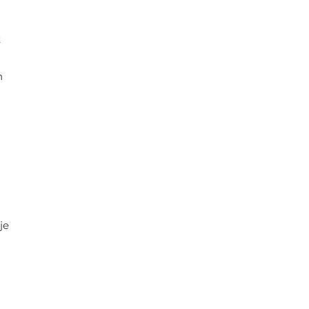
t
n
je