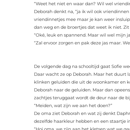
“Weet het niet en waar dan? Wil wel vriend
Deborah denkt na, “ja ik wil ook vriendinn
vriendinnetjes mee maar je kan weer insluip
dan weg en de broertjes dat weet ik niet. Zi
“Oké, leuk en spannend. Maar wil wel mijn ja
“Zal ervoor zorgen en pak deze jas maar. We 
De volgende dag na schooltijd gaat Sofie wee
Daar wacht ze op Deborah. Maar het duurt l
klinken geluiden die uit de woonkamer en 
Deborah naar de geluiden. Maar dan opeens
zachtjes teruggaat wordt de deur naar de b
“Meiden, wat zijn we aan het doen?”
De oma ziet Deborah en wat zij denkt Daphn
dezelfde haarkleur hebben en een staartje in
“Hoi oma, we zijn aan het kletsen wat we ga