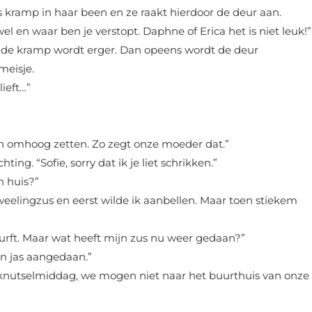
ns kramp in haar been en ze raakt hierdoor de deur aan.
wel en waar ben je verstopt. Daphne of Erica het is niet leuk!”
ar de kramp wordt erger. Dan opeens wordt de deur
meisje.
lieft…”
en omhoog zetten. Zo zegt onze moeder dat.”
ing. “Sofie, sorry dat ik je liet schrikken.”
n huis?”
 tweelingzus en eerst wilde ik aanbellen. Maar toen stiekem
durft. Maar wat heeft mijn zus nu weer gedaan?”
n jas aangedaan.”
knutselmiddag, we mogen niet naar het buurthuis van onze