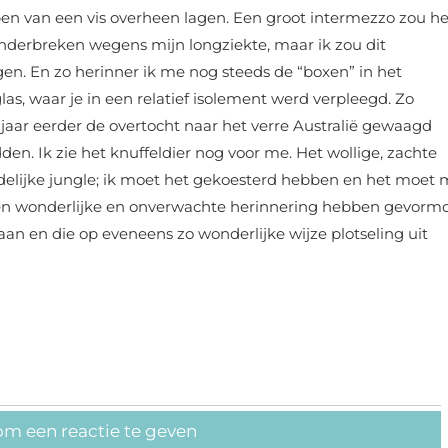
n van een vis overheen lagen. Een groot intermezzo zou he
onderbreken wegens mijn longziekte, maar ik zou dit
en. En zo herinner ik me nog steeds de “boxen” in het
as, waar je in een relatief isolement werd verpleegd. Zo
 jaar eerder de overtocht naar het verre Australië gewaagd
en. Ik zie het knuffeldier nog voor me. Het wollige, zachte
uidelijke jungle; ik moet het gekoesterd hebben en het moet 
en wonderlijke en onverwachte herinnering hebben gevorm
n en die op eveneens zo wonderlijke wijze plotseling uit
om een reactie te geven