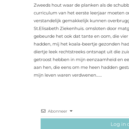
Zweeds hout waar de planken als de schubbe
curriculum van het eerste leerjaar moeten 
verstandelijk gemakkelijk kunnen overbrugg
St.Elisabeth Ziekenhuis. omsloten door matgl
gebeurde het ook dat tante en oom, die vier
hadden, mij het koala-beertje gezonden hadd
diertje leek rechtstreeks ontsnapt uit die z
getroost hebben in mijn eenzaamheid en e
aan hen, die eens om me heen hadden gestaa
mijn leven waren verdwenen……
Abonneer
Log in 