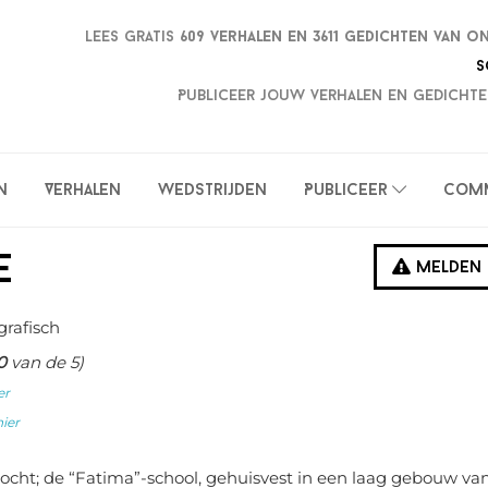
Lees gratis
609 verhalen en
3611 gedichten van o
S
Publiceer jouw verhalen en gedichte
n
Verhalen
Wedstrijden
Publiceer
Com
e
Melden
grafisch
0
van de 5)
er
hier
ezocht; de “Fatima”-school, gehuisvest in een laag gebouw va