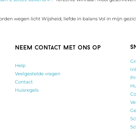
rden wegen licht Wijsheid, liefde in balans Vol in mijn gezic
S
Neem contact met ons op
Gr
Help
In
Veelgestelde vragen
Pr
Contact
Hu
Huisregels
Co
Ve
Ge
Sc
Sc