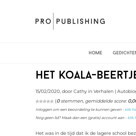
Spring
Door
Spring
naar
naar
naar
de
de
de
hoofdnavigatie
hoofd
eerste
inhoud
sidebar
Home
Gedichte
Het koala-beertj
15/02/2020
, door Cathy in
Verhalen
| Autobio
(
0
stemmen, gemiddelde score:
0,0
Inloggen om een beoordeling te kunnen geven -
klik hi
Nog geen lid? Maak dan een (gratis) account aan -
klik 
Het was in de tijd dat ik de lagere school b