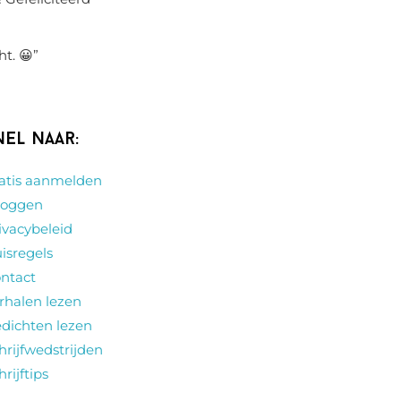
ht. 😀
”
nel naar:
atis aanmelden
loggen
ivacybeleid
isregels
ntact
rhalen lezen
dichten lezen
hrijfwedstrijden
hrijftips