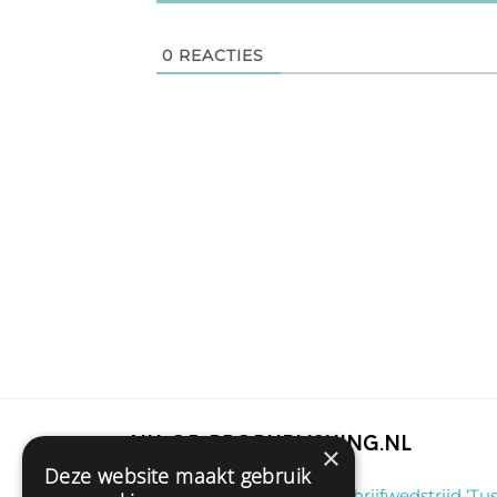
0
REACTIES
Nu op Propublishing.nl
×
Deze website maakt gebruik
Klaas
on
Winnaar schrijfwedstrijd ‘Tus