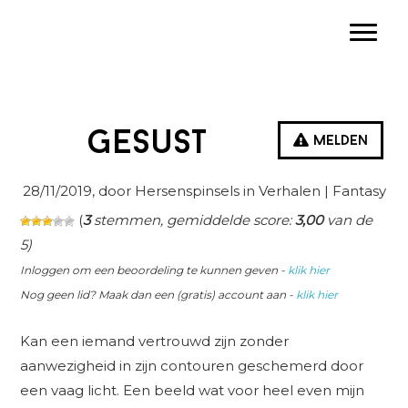
Spring
Door
Spring
Toggle
naar
naar
naar
de
de
de
hoofdnavigatie
hoofd
eerste
inhoud
sidebar
Gesust
Melden
28/11/2019
, door Hersenspinsels in
Verhalen
| Fantasy
(
3
stemmen, gemiddelde score:
3,00
van de
5)
Inloggen om een beoordeling te kunnen geven -
klik hier
Nog geen lid? Maak dan een (gratis) account aan -
klik hier
Kan een iemand vertrouwd zijn zonder
aanwezigheid in zijn contouren geschemerd door
een vaag licht. Een beeld wat voor heel even mijn