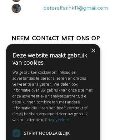
peterelferink11@gmail.com
Neem contact met ons op
×
Deze website maakt gebruik
Help
van cookies.
Veelgestelde vragen
We gebruiken cookies om inhoud en
Contact
advertenties te personaliseren en om ons
Huisregels
verkeer te analyseren. We delen ook
informatie over uw gebruik van onze site met
onze advertentie- en analysepartners, die
deze kunnen combineren met andere
Snel naar:
informatie die u aan hen heeft verstrekt of
die zij hebben verzameld door uw gebruik
Gratis aanmelden
van hun diensten.
Privacybeleid
Inloggen
STRIKT NOODZAKELIJK
Privacybeleid