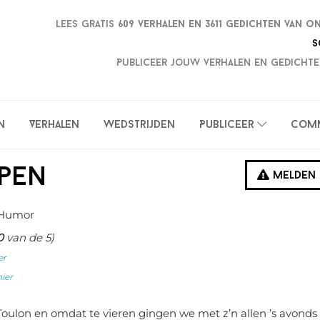
Lees gratis
609 verhalen en
3611 gedichten van o
S
Publiceer jouw verhalen en gedichte
n
Verhalen
Wedstrijden
Publiceer
Com
ppen
Melden
 Humor
0
van de 5)
er
hier
Toulon en omdat te vieren gingen we met z’n allen ’s avonds