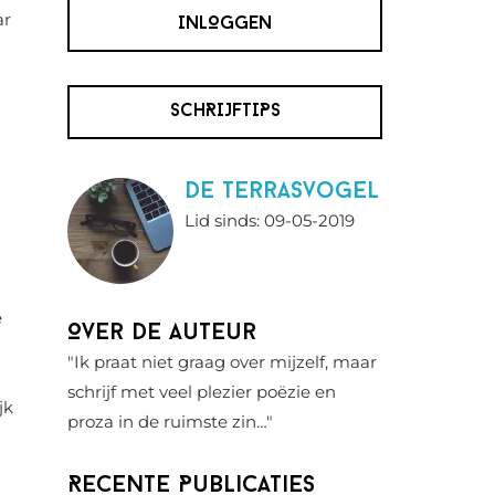
ar
INLOGGEN
SCHRIJFTIPS
De Terrasvogel
Lid sinds: 09-05-2019
n
e
Over de auteur
"Ik praat niet graag over mijzelf, maar
schrijf met veel plezier poëzie en
jk
proza in de ruimste zin…"
Recente Publicaties