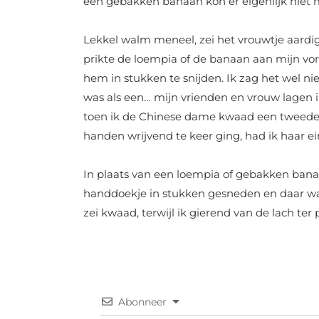
een gebakken banaan kon er eigenlijk niet m
Lekkel walm meneel, zei het vrouwtje aardig 
prikte de loempia of de banaan aan mijn vo
hem in stukken te snijden. Ik zag het wel ni
was als een… mijn vrienden en vrouw lagen 
toen ik de Chinese dame kwaad een tweede
handen wrijvend te keer ging, had ik haar ein
In plaats van een loempia of gebakken bana
handdoekje in stukken gesneden en daar was 
zei kwaad, terwijl ik gierend van de lach ter 
Abonneer