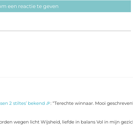
om een reactie te geven
sen 2 stiltes’ bekend 🎉
: “
Terechte winnaar. Mooi geschreven!
rden wegen licht Wijsheid, liefde in balans Vol in mijn gezic