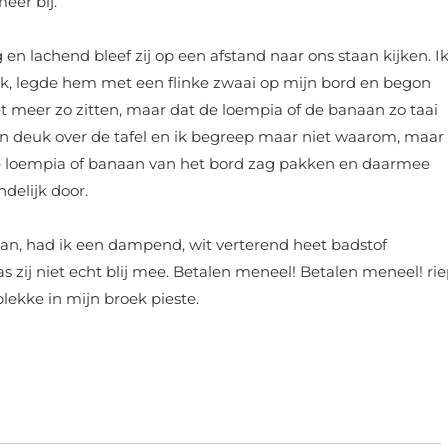
eer bij.
en lachend bleef zij op een afstand naar ons staan kijken. I
rk, legde hem met een flinke zwaai op mijn bord en begon
et meer zo zitten, maar dat de loempia of de banaan zo taai
in deuk over de tafel en ik begreep maar niet waarom, maar
 loempia of banaan van het bord zag pakken en daarmee
delijk door.
an, had ik een dampend, wit verterend heet badstof
zij niet echt blij mee. Betalen meneel! Betalen meneel! ri
plekke in mijn broek pieste.