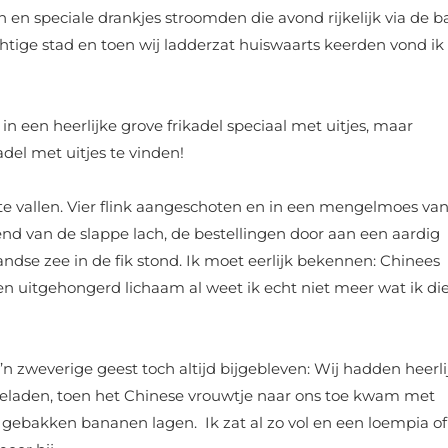
 en speciale drankjes stroomden die avond rijkelijk via de b
chtige stad en toen wij ladderzat huiswaarts keerden vond ik
 een heerlijke grove frikadel speciaal met uitjes, maar
adel met uitjes te vinden!
n te vallen. Vier flink aangeschoten en in een mengelmoes va
end van de slappe lach, de bestellingen door aan een aardig
ndse zee in de fik stond. Ik moet eerlijk bekennen: Chinees
 een uitgehongerd lichaam al weet ik echt niet meer wat ik di
n zweverige geest toch altijd bijgebleven: Wij hadden heerli
l geladen, toen het Chinese vrouwtje naar ons toe kwam met
gebakken bananen lagen. Ik zat al zo vol en een loempia of