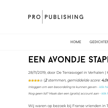
Spring
Door
Spring
naar
naar
naar
de
de
de
hoofdnavigatie
hoofd
eerste
inhoud
sidebar
Home
Gedichte
Een avondje sta
28/11/2019
, door De Terrasvogel in
Verhalen
|
(
2
stemmen, gemiddelde score:
4,0
Inloggen om een beoordeling te kunnen geven -
klik hi
Nog geen lid? Maak dan een (gratis) account aan -
klik 
Wij waren op bezoek bij Franse vrienden in 