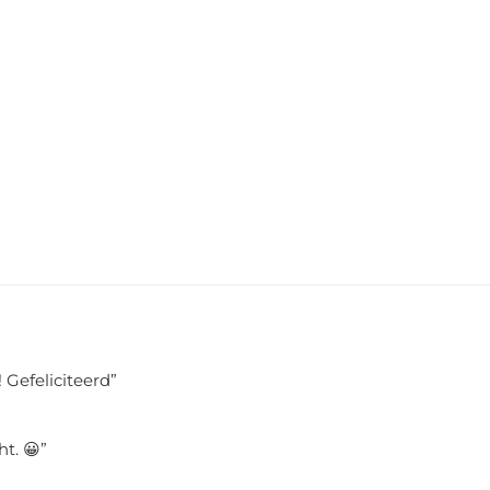
 Gefeliciteerd
”
ht. 😀
”