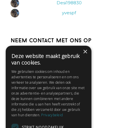
Desi198830
yvespf
Neem contact met ons op
×
Deze website maakt gebruik
Help
van cookies.
Veelgestelde vragen
We gebruiken cookies om inhoud en
Contact
advertenties te personaliseren en om ons
Huisregels
verkeer te analyseren. We delen ook
informatie over uw gebruik van onze site met
onze advertentie- en analysepartners, die
deze kunnen combineren met andere
Snel naar:
informatie die u aan hen heeft verstrekt of
die zij hebben verzameld door uw gebruik
Gratis aanmelden
van hun diensten.
Privacybeleid
Inloggen
STRIKT NOODZAKELIJK