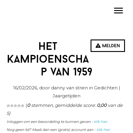
Spring
Door
Spring
Toggle
naar
naar
naar
de
de
de
hoofdnavigatie
hoofd
eerste
inhoud
sidebar
Het
Melden
Kampioenscha
p van 1959
16/02/2026
, door danny van strien in
Gedichten
|
Jaargetijden
(
0
stemmen, gemiddelde score:
0,00
van de
5)
Inloggen om een beoordeling te kunnen geven -
klik hier
Nog geen lid? Maak dan een (gratis) account aan -
klik hier