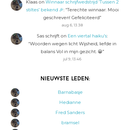
Klaas
on
Winnaar schrijfwedstrijd ‘Tussen 2
stiltes’ bekend 🎉
: “
Terechte winnaar. Mooi
geschreven! Gefeliciteerd
”
aug 6, 13:38
Sas schrijft
on
Een viertal haiku’s
:
“
Woorden wegen licht Wijsheid, liefde in
balans Vol in mijn gezicht. 😀
”
jul 9, 13:46
Nieuwste leden:
Barnabasje
Hedianne
Fred Sanders
bramsel