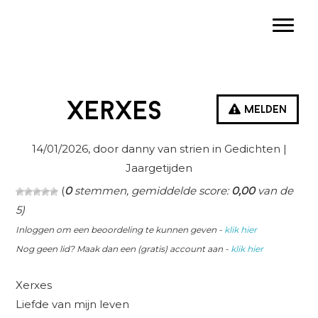
Spring
Door
Spring
Toggle
naar
naar
naar
de
de
de
hoofdnavigatie
hoofd
eerste
inhoud
sidebar
Xerxes
Melden
14/01/2026
, door danny van strien in
Gedichten
|
Jaargetijden
(
0
stemmen, gemiddelde score:
0,00
van de
5)
Inloggen om een beoordeling te kunnen geven -
klik hier
Nog geen lid? Maak dan een (gratis) account aan -
klik hier
Xerxes
Liefde van mijn leven