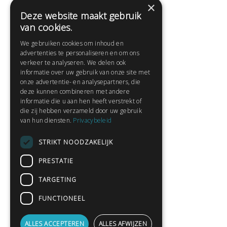
×
Deze website maakt gebruik
Help
van cookies.
Veelgestelde vragen
We gebruiken cookies om inhoud en
Contact
advertenties te personaliseren en om ons
Huisregels
verkeer te analyseren. We delen ook
informatie over uw gebruik van onze site met
onze advertentie- en analysepartners, die
deze kunnen combineren met andere
Snel naar:
informatie die u aan hen heeft verstrekt of
die zij hebben verzameld door uw gebruik
Gratis aanmelden
van hun diensten.
Privacybeleid
Inloggen
STRIKT NOODZAKELIJK
Privacybeleid
Huisregels
PRESTATIE
Contact
TARGETING
Verhalen lezen
FUNCTIONEEL
Gedichten lezen
Schrijfwedstrijden
ALLES ACCEPTEREN
ALLES AFWIJZEN
Schrijftips