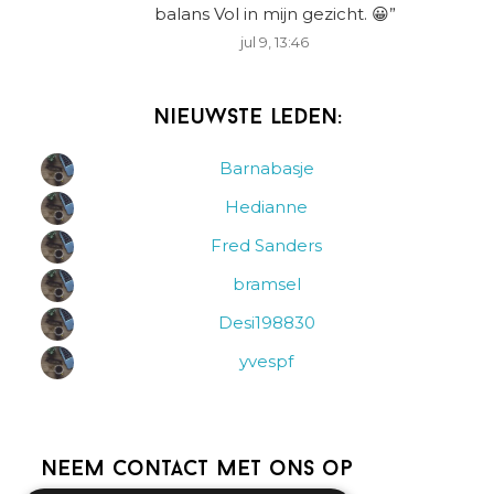
balans Vol in mijn gezicht. 😀
”
jul 9, 13:46
Nieuwste leden:
Barnabasje
Hedianne
Fred Sanders
bramsel
Desi198830
yvespf
Neem contact met ons op