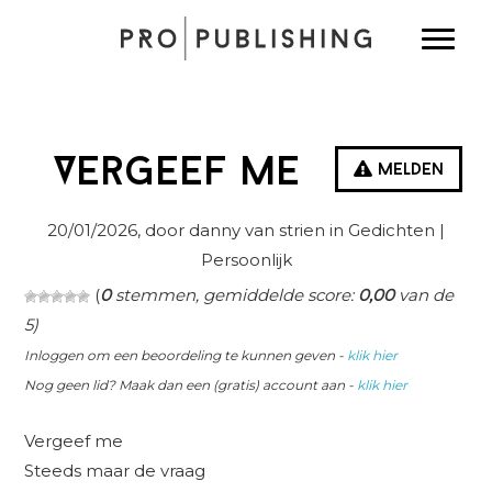
Spring
Door
Spring
Toggle
naar
naar
naar
de
de
de
hoofdnavigatie
hoofd
eerste
inhoud
sidebar
Vergeef me
Melden
20/01/2026
, door danny van strien in
Gedichten
|
Persoonlijk
(
0
stemmen, gemiddelde score:
0,00
van de
5)
Inloggen om een beoordeling te kunnen geven -
klik hier
Nog geen lid? Maak dan een (gratis) account aan -
klik hier
Vergeef me
Steeds maar de vraag