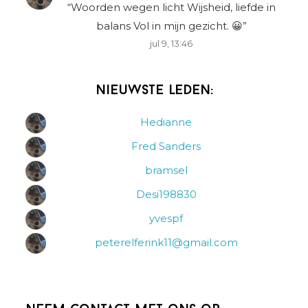
“
Woorden wegen licht Wijsheid, liefde in
balans Vol in mijn gezicht. 😀
”
jul 9, 13:46
Nieuwste leden:
Hedianne
Fred Sanders
bramsel
Desi198830
yvespf
peterelferink11@gmail.com