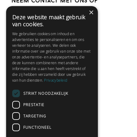
Neem contact met ons op
×
Deze website maakt gebruik
Help
van cookies.
Veelgestelde vragen
We gebruiken cookies om inhoud en
Contact
advertenties te personaliseren en om ons
Huisregels
verkeer te analyseren. We delen ook
informatie over uw gebruik van onze site met
onze advertentie- en analysepartners, die
deze kunnen combineren met andere
Snel naar:
informatie die u aan hen heeft verstrekt of
die zij hebben verzameld door uw gebruik
Gratis aanmelden
van hun diensten.
Privacybeleid
Inloggen
STRIKT NOODZAKELIJK
Privacybeleid
Huisregels
PRESTATIE
Contact
TARGETING
Verhalen lezen
FUNCTIONEEL
Gedichten lezen
Schrijfwedstrijden