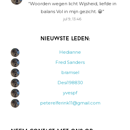
“
Woorden wegen licht Wijsheid, liefde in
balans Vol in mijn gezicht. 😀
”
jul 9, 13:46
Nieuwste leden:
Hedianne
Fred Sanders
bramsel
Desi198830
yvespf
peterelferink11@gmail.com