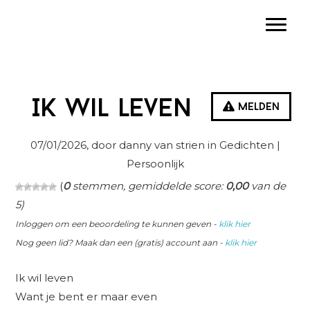
Spring
Door
Spring
Toggle
naar
naar
naar
de
de
de
hoofdnavigatie
hoofd
eerste
inhoud
sidebar
Ik wil leven
Melden
07/01/2026
, door danny van strien in
Gedichten
|
Persoonlijk
(
0
stemmen, gemiddelde score:
0,00
van de
5)
Inloggen om een beoordeling te kunnen geven -
klik hier
Nog geen lid? Maak dan een (gratis) account aan -
klik hier
Ik wil leven
Want je bent er maar even