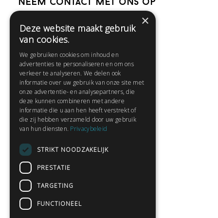
Neem contact met ons op
×
Deze website maakt gebruik
Help
van cookies.
Veelgestelde vragen
We gebruiken cookies om inhoud en
Contact
advertenties te personaliseren en om ons
Huisregels
verkeer te analyseren. We delen ook
informatie over uw gebruik van onze site met
onze advertentie- en analysepartners, die
deze kunnen combineren met andere
Snel naar:
informatie die u aan hen heeft verstrekt of
die zij hebben verzameld door uw gebruik
Gratis aanmelden
van hun diensten.
Privacybeleid
Inloggen
STRIKT NOODZAKELIJK
Privacybeleid
Huisregels
PRESTATIE
Contact
TARGETING
Verhalen lezen
FUNCTIONEEL
Gedichten lezen
Schrijfwedstrijden