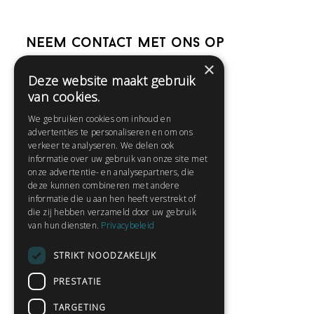
Neem contact met ons op
×
Deze website maakt gebruik
Help
van cookies.
Veelgestelde vragen
We gebruiken cookies om inhoud en
Contact
advertenties te personaliseren en om ons
Huisregels
verkeer te analyseren. We delen ook
informatie over uw gebruik van onze site met
onze advertentie- en analysepartners, die
deze kunnen combineren met andere
Snel naar:
informatie die u aan hen heeft verstrekt of
die zij hebben verzameld door uw gebruik
Gratis aanmelden
van hun diensten.
Privacybeleid
Inloggen
STRIKT NOODZAKELIJK
Privacybeleid
Huisregels
PRESTATIE
Contact
TARGETING