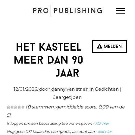
Spring
Door
Spring
Toggle
naar
naar
naar
de
de
de
hoofdnavigatie
hoofd
eerste
inhoud
sidebar
Het Kasteel
Melden
meer dan 90
Jaar
12/01/2026
, door danny van strien in
Gedichten
|
Jaargetijden
(
0
stemmen, gemiddelde score:
0,00
van de
5)
Inloggen om een beoordeling te kunnen geven -
klik hier
Nog geen lid? Maak dan een (gratis) account aan -
klik hier