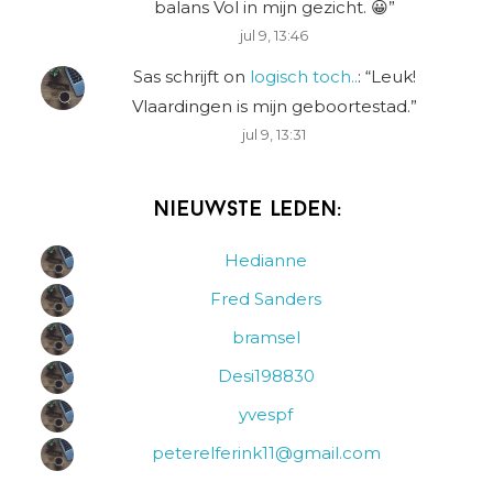
balans Vol in mijn gezicht. 😀
”
jul 9, 13:46
Sas schrijft
on
logisch toch..
: “
Leuk!
Vlaardingen is mijn geboortestad.
”
jul 9, 13:31
Nieuwste leden:
Hedianne
Fred Sanders
bramsel
Desi198830
yvespf
peterelferink11@gmail.com